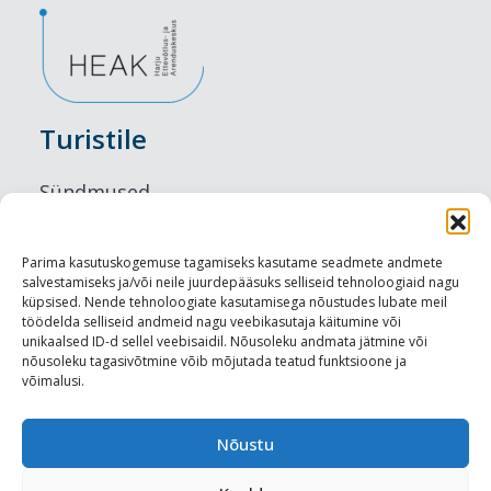
Turistile
Sündmused
Majutus
Parima kasutuskogemuse tagamiseks kasutame seadmete andmete
salvestamiseks ja/või neile juurdepääsuks selliseid tehnoloogiaid nagu
Maitseelamused
küpsised. Nende tehnoloogiate kasutamisega nõustudes lubate meil
töödelda selliseid andmeid nagu veebikasutaja käitumine või
Vaatamisväärsused
unikaalsed ID-d sellel veebisaidil. Nõusoleku andmata jätmine või
nõusoleku tagasivõtmine võib mõjutada teatud funktsioone ja
võimalusi.
Visit Tallinn
Turismiprofessionaalile
Nõustu