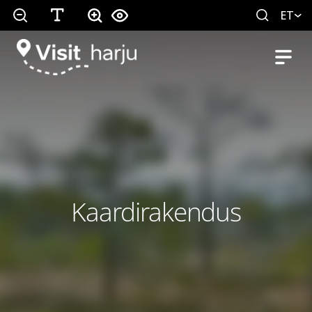
ET
Kaardirakendus