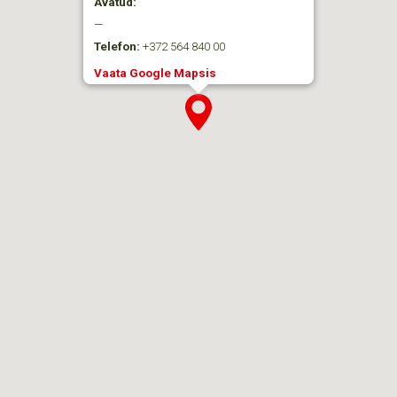
Avatud:
—
Telefon:
+372 564 840 00
Vaata Google Mapsis