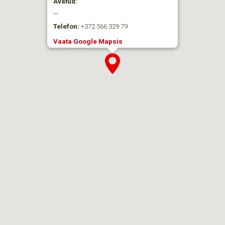
Avatud:
—
Telefon:
+372 566 329 79
Vaata Google Mapsis