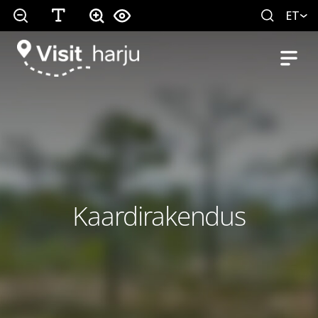
ET
Kaardirakendus