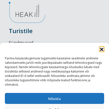
Turistile
Sündmused
Majutus
Parima kasutuskogemuse tagamiseks kasutame seadmete andmete
salvestamiseks ja/või neile juurdepääsuks selliseid tehnoloogiaid nagu
Maitseelamused
küpsised. Nende tehnoloogiate kasutamisega nõustudes lubate meil
töödelda selliseid andmeid nagu veebikasutaja käitumine või
Vaatamisväärsused
unikaalsed ID-d sellel veebisaidil. Nõusoleku andmata jätmine või
nõusoleku tagasivõtmine võib mõjutada teatud funktsioone ja
võimalusi.
Visit Tallinn
Turismiprofessionaalile
Nõustu