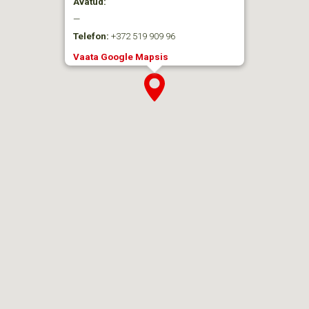
Avatud:
—
Telefon:
+372 519 909 96
Vaata Google Mapsis