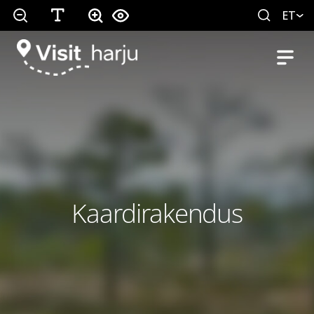
ET
Kaardirakendus