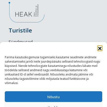
Turistile
Sündmused
Majutus
Parima kasutuskogemuse tagamiseks kasutame seadmete andmete
salvestamiseks ja/või neile juurdepääsuks selliseid tehnoloogiaid nagu
Maitseelamused
küpsised. Nende tehnoloogiate kasutamisega nõustudes lubate meil
töödelda selliseid andmeid nagu veebikasutaja käitumine või
Vaatamisväärsused
unikaalsed ID-d sellel veebisaidil. Nõusoleku andmata jätmine või
nõusoleku tagasivõtmine võib mõjutada teatud funktsioone ja
võimalusi.
Visit Tallinn
Turismiprofessionaalile
Nõustu