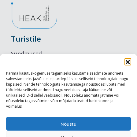
Turistile
Sündmused
Majutus
Parima kasutuskogemuse tagamiseks kasutame seadmete andmete
salvestamiseks ja/või neile juurdepääsuks selliseid tehnoloogiaid nagu
Maitseelamused
küpsised. Nende tehnoloogiate kasutamisega nõustudes lubate meil
töödelda selliseid andmeid nagu veebikasutaja käitumine või
Vaatamisväärsused
unikaalsed ID-d sellel veebisaidil. Nõusoleku andmata jätmine või
nõusoleku tagasivõtmine võib mõjutada teatud funktsioone ja
võimalusi.
Visit Tallinn
Turismiprofessionaalile
Nõustu