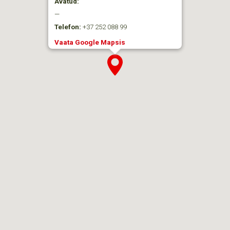
Avatud:
—
Telefon:
+37 252 088 99
Vaata Google Mapsis