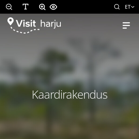
ET
Kaardirakendus