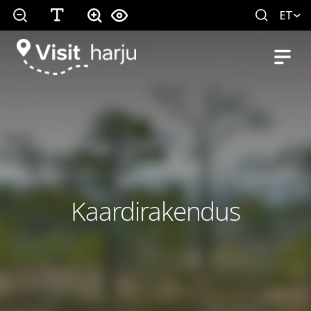
ET
Kaardirakendus