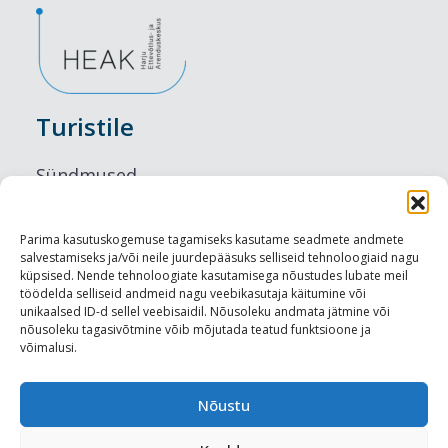
Turistile
Sündmused
Majutus
Parima kasutuskogemuse tagamiseks kasutame seadmete andmete
salvestamiseks ja/või neile juurdepääsuks selliseid tehnoloogiaid nagu
Maitseelamused
küpsised. Nende tehnoloogiate kasutamisega nõustudes lubate meil
töödelda selliseid andmeid nagu veebikasutaja käitumine või
Vaatamisväärsused
unikaalsed ID-d sellel veebisaidil. Nõusoleku andmata jätmine või
nõusoleku tagasivõtmine võib mõjutada teatud funktsioone ja
võimalusi.
Visit Tallinn
Turismiprofessionaalile
Nõustu