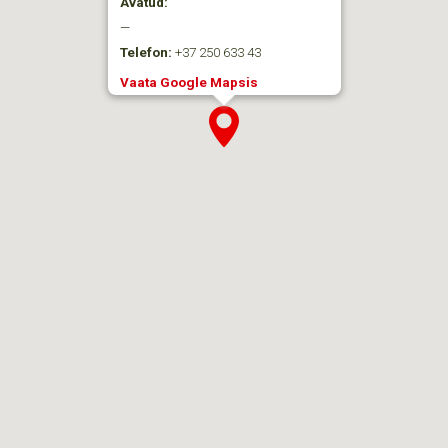
Avatud:
—
Telefon:
+37 250 633 43
Vaata Google Mapsis