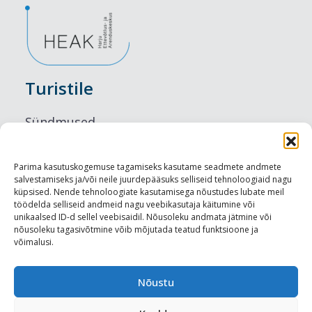
Turistile
Sündmused
Majutus
Parima kasutuskogemuse tagamiseks kasutame seadmete andmete
salvestamiseks ja/või neile juurdepääsuks selliseid tehnoloogiaid nagu
Maitseelamused
küpsised. Nende tehnoloogiate kasutamisega nõustudes lubate meil
töödelda selliseid andmeid nagu veebikasutaja käitumine või
Vaatamisväärsused
unikaalsed ID-d sellel veebisaidil. Nõusoleku andmata jätmine või
nõusoleku tagasivõtmine võib mõjutada teatud funktsioone ja
võimalusi.
Visit Tallinn
Turismiprofessionaalile
Nõustu