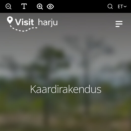
ET
Kaardirakendus