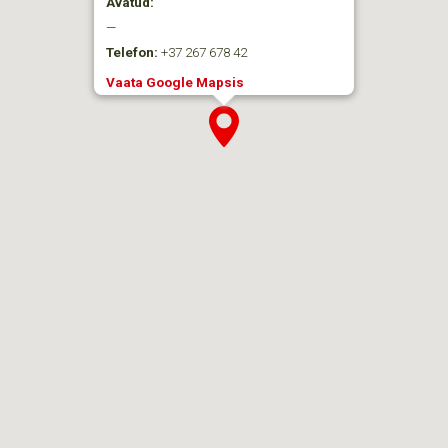
Avatud:
—
Telefon:
+37 267 678 42
Vaata Google Mapsis