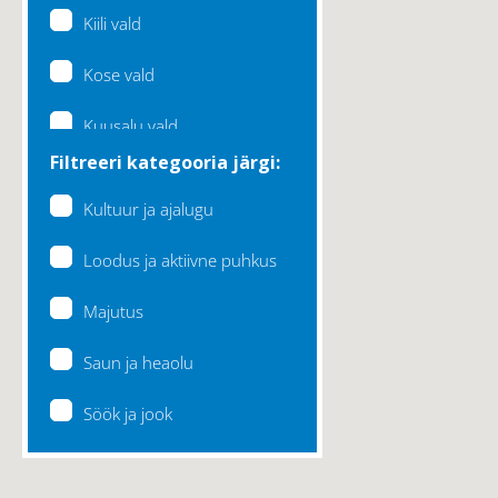
Kiili vald
Kose vald
Kuusalu vald
Filtreeri kategooria järgi:
Lääne-Harju vald
Kultuur ja ajalugu
Loksa linn
Loodus ja aktiivne puhkus
Maardu linn
Majutus
Raasiku vald
Saun ja heaolu
Rae vald
Söök ja jook
Saku vald
Saue vald