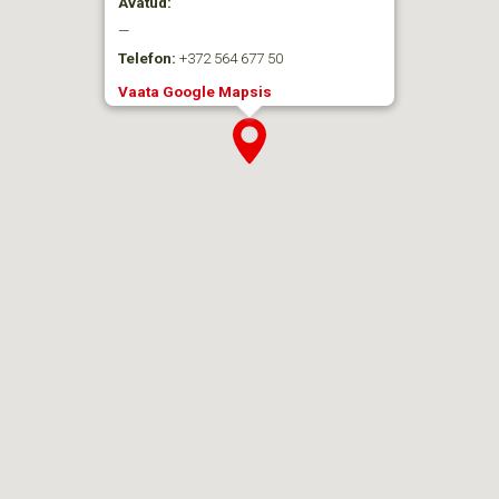
Avatud:
—
Telefon:
+372 564 677 50
Vaata Google Mapsis