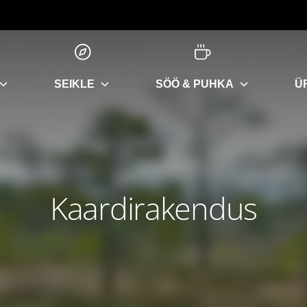
SEIKLE
SÖÖ & PUHKA
Ü
Kaardirakendus