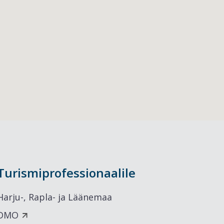
Turismiprofessionaalile
Harju-, Rapla- ja Läänemaa
DMO