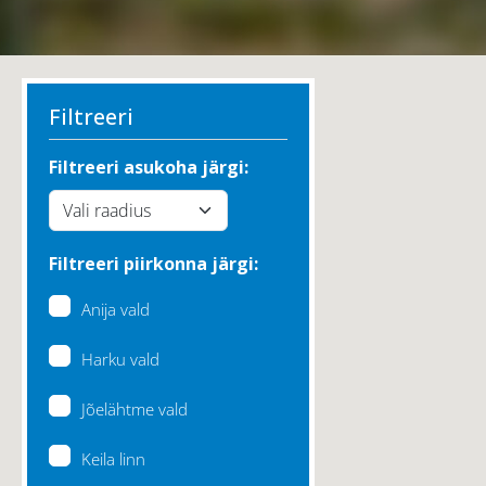
Filtreeri
Filtreeri asukoha järgi:
Filtreeri piirkonna järgi:
Anija vald
Harku vald
Jõelähtme vald
Keila linn