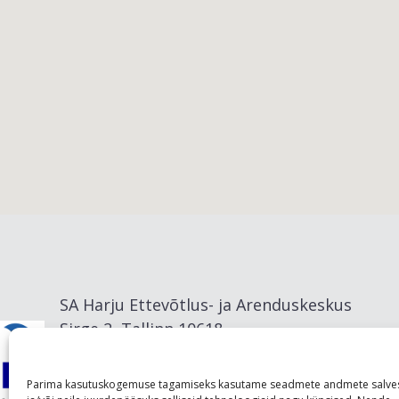
Viimsi vald
SA Harju Ettevõtlus- ja Arenduskeskus
Sirge 2, Tallinn 10618
info@visitharju.com
Parima kasutuskogemuse tagamiseks kasutame seadmete andmete salve