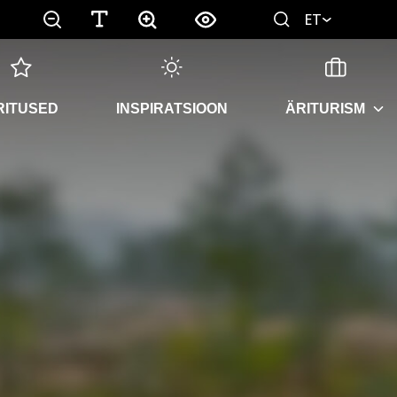
ET
RITUSED
INSPIRATSIOON
ÄRITURISM