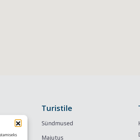
Turistile
Sündmused
stamiseks
Majutus