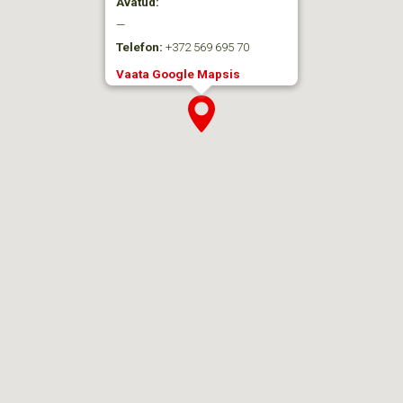
Avatud:
—
Telefon:
+372 569 695 70
Vaata Google Mapsis