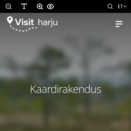
ET
Kaardirakendus