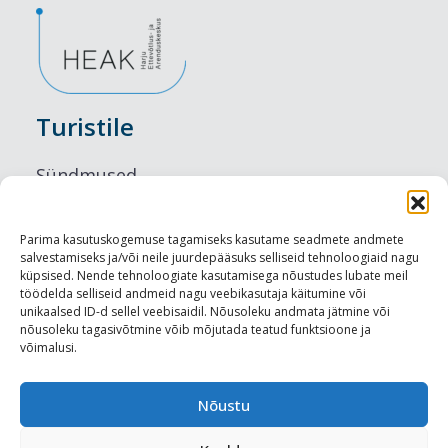
Turistile
Sündmused
Majutus
Parima kasutuskogemuse tagamiseks kasutame seadmete andmete
salvestamiseks ja/või neile juurdepääsuks selliseid tehnoloogiaid nagu
Maitseelamused
küpsised. Nende tehnoloogiate kasutamisega nõustudes lubate meil
töödelda selliseid andmeid nagu veebikasutaja käitumine või
Vaatamisväärsused
unikaalsed ID-d sellel veebisaidil. Nõusoleku andmata jätmine või
nõusoleku tagasivõtmine võib mõjutada teatud funktsioone ja
võimalusi.
Visit Tallinn
Turismiprofessionaalile
Nõustu