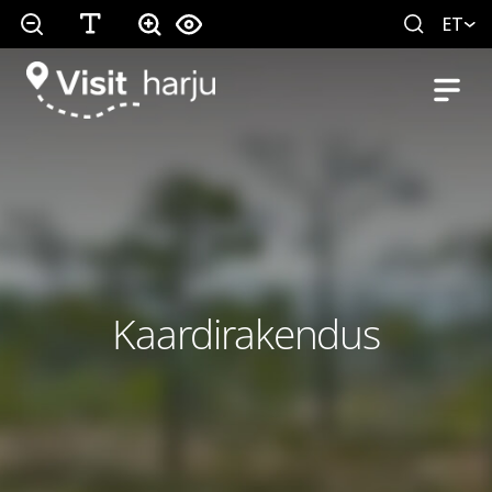
ET
Kaardirakendus