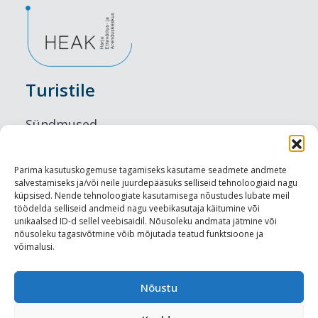
Turistile
Sündmused
Majutus
Parima kasutuskogemuse tagamiseks kasutame seadmete andmete
salvestamiseks ja/või neile juurdepääsuks selliseid tehnoloogiaid nagu
Maitseelamused
küpsised. Nende tehnoloogiate kasutamisega nõustudes lubate meil
töödelda selliseid andmeid nagu veebikasutaja käitumine või
Vaatamisväärsused
unikaalsed ID-d sellel veebisaidil. Nõusoleku andmata jätmine või
nõusoleku tagasivõtmine võib mõjutada teatud funktsioone ja
võimalusi.
Visit Tallinn
Turismiprofessionaalile
Nõustu