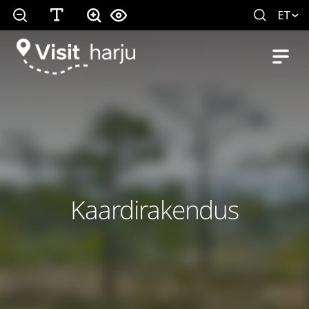
ET
Kaardirakendus