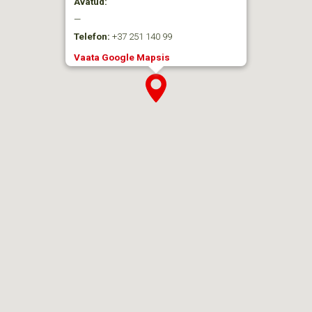
Avatud:
—
Telefon:
+37 251 140 99
Vaata Google Mapsis