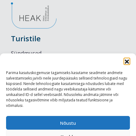
Turistile
Sündmused
Majutus
Parima kasutuskogemuse tagamiseks kasutame seadmete andmete
salvestamiseks ja/või neile juurdepääsuks selliseid tehnoloogiaid nagu
Maitseelamused
küpsised. Nende tehnoloogiate kasutamisega nõustudes lubate meil
töödelda selliseid andmeid nagu veebikasutaja käitumine või
Vaatamisväärsused
unikaalsed ID-d sellel veebisaidil. Nõusoleku andmata jätmine või
nõusoleku tagasivõtmine võib mõjutada teatud funktsioone ja
võimalusi.
Visit Tallinn
Turismiprofessionaalile
Nõustu