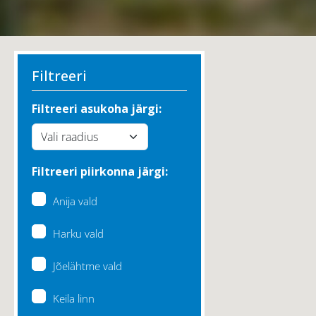
Filtreeri
Filtreeri asukoha järgi:
Filtreeri piirkonna järgi:
Anija vald
Harku vald
Jõelähtme vald
Keila linn