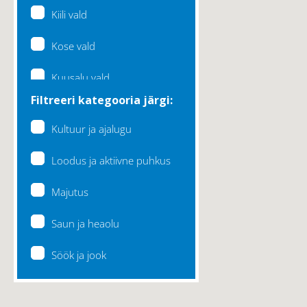
Kiili vald
Kose vald
Kuusalu vald
Filtreeri kategooria järgi:
Lääne-Harju vald
Kultuur ja ajalugu
Loksa linn
Loodus ja aktiivne puhkus
Maardu linn
Majutus
Raasiku vald
Saun ja heaolu
Rae vald
Söök ja jook
Saku vald
Saue vald