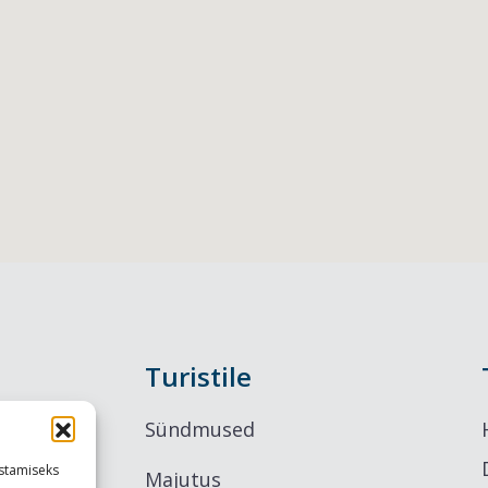
Turistile
Sündmused
stamiseks
Majutus