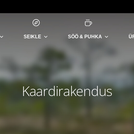
SEIKLE
SÖÖ & PUHKA
Ü
Kaardirakendus