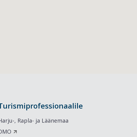
Turismiprofessionaalile
Harju-, Rapla- ja Läänemaa
DMO