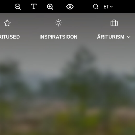
ET
RITUSED
INSPIRATSIOON
ÄRITURISM