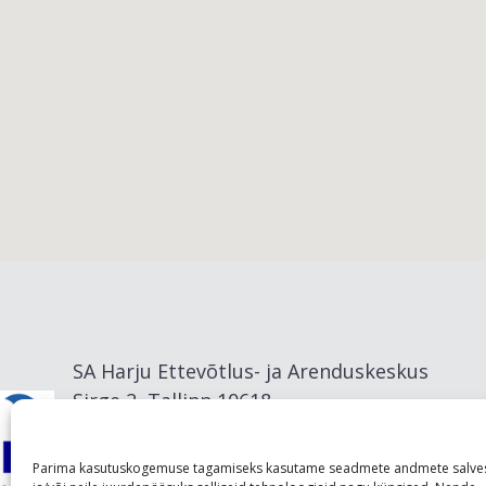
Viimsi vald
SA Harju Ettevõtlus- ja Arenduskeskus
Sirge 2, Tallinn 10618
info@visitharju.com
Parima kasutuskogemuse tagamiseks kasutame seadmete andmete salve