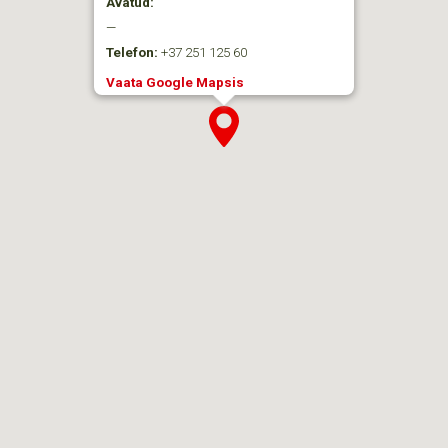
Avatud:
—
Telefon:
+37 251 125 60
Vaata Google Mapsis