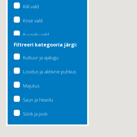
Kiili vald
Kose vald
Kuusalu vald
Filtreeri kategooria järgi:
Lääne-Harju vald
Kultuur ja ajalugu
Loksa linn
Loodus ja aktiivne puhkus
Maardu linn
Majutus
Raasiku vald
Saun ja heaolu
Rae vald
Söök ja jook
Saku vald
Saue vald