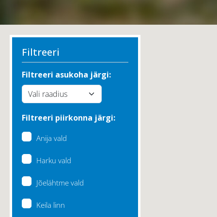
Filtreeri
Filtreeri asukoha järgi:
Filtreeri piirkonna järgi:
Anija vald
Harku vald
Jõelähtme vald
Keila linn