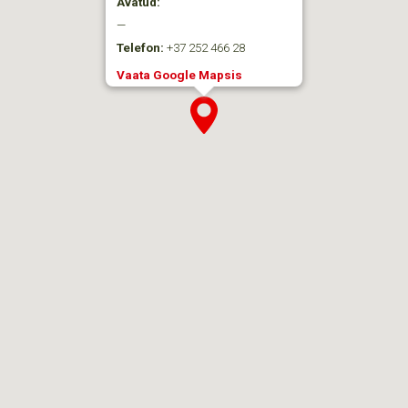
Avatud:
—
Telefon:
+37 252 466 28
Vaata Google Mapsis