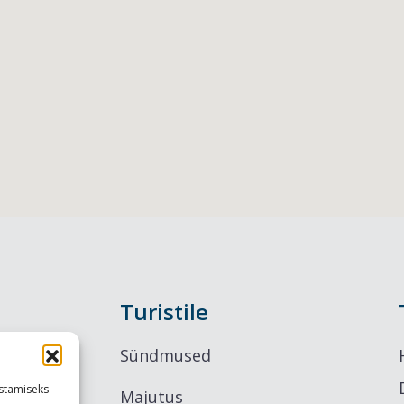
Turistile
Sündmused
stamiseks
Majutus