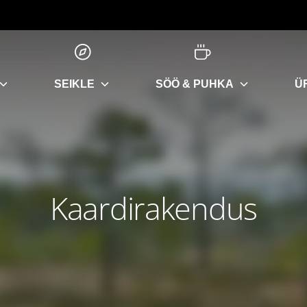
SEIKLE
SÖÖ & PUHKA
Ü
Kaardirakendus