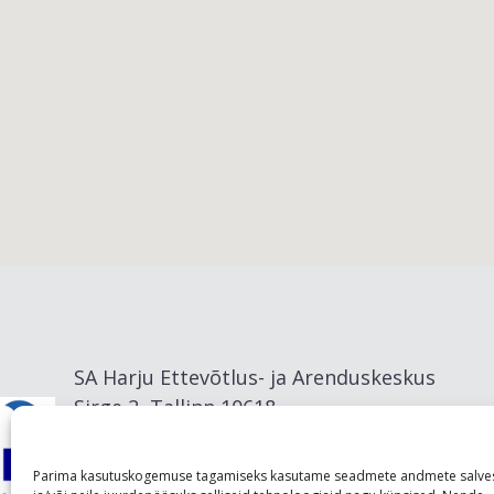
Viimsi vald
SA Harju Ettevõtlus- ja Arenduskeskus
Sirge 2, Tallinn 10618
info@visitharju.com
Parima kasutuskogemuse tagamiseks kasutame seadmete andmete salve