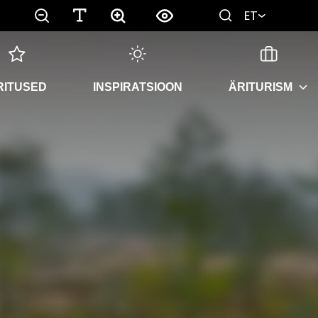
ET
RITUSED
INSPIRATSIOON
ÄRITURISM