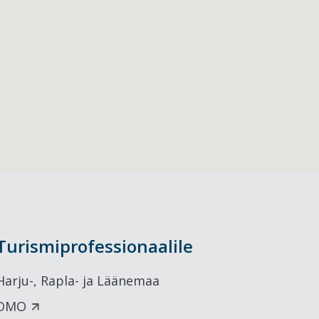
Turismiprofessionaalile
Harju-, Rapla- ja Läänemaa
DMO