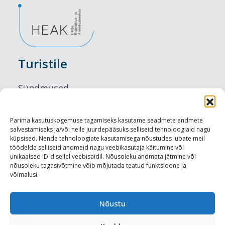
Turistile
Sündmused
Majutus
Parima kasutuskogemuse tagamiseks kasutame seadmete andmete
salvestamiseks ja/või neile juurdepääsuks selliseid tehnoloogiaid nagu
Maitseelamused
küpsised. Nende tehnoloogiate kasutamisega nõustudes lubate meil
töödelda selliseid andmeid nagu veebikasutaja käitumine või
Vaatamisväärsused
unikaalsed ID-d sellel veebisaidil. Nõusoleku andmata jätmine või
nõusoleku tagasivõtmine võib mõjutada teatud funktsioone ja
võimalusi.
Visit Tallinn
Turismiprofessionaalile
Nõustu