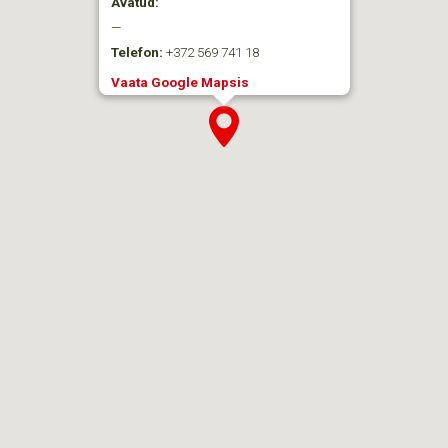
Avatud:
—
Telefon:
+372 569 741 18
Vaata Google Mapsis