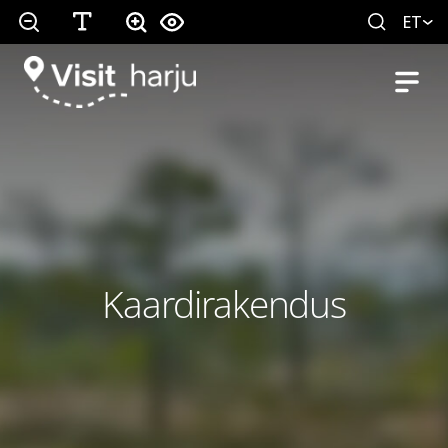
ET
Kaardirakendus