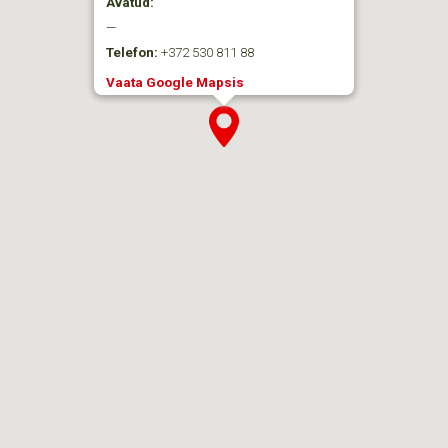
Avatud:
—
Telefon:
+372 530 811 88
Vaata Google Mapsis