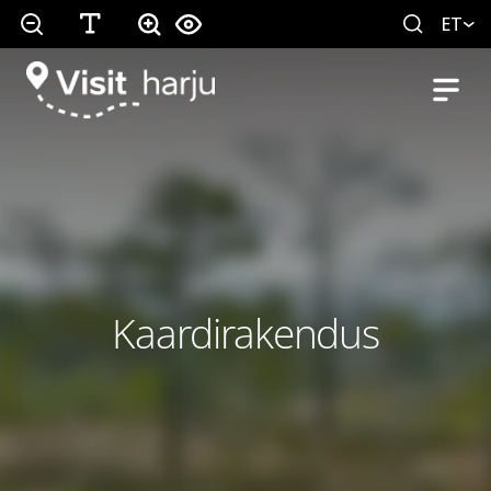
ET
Kaardirakendus