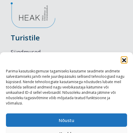
Turistile
Sündmused
Majutus
Parima kasutuskogemuse tagamiseks kasutame seadmete andmete
salvestamiseks ja/või neile juurdepääsuks selliseid tehnoloogiaid nagu
Maitseelamused
küpsised. Nende tehnoloogiate kasutamisega nõustudes lubate meil
töödelda selliseid andmeid nagu veebikasutaja käitumine või
Vaatamisväärsused
unikaalsed ID-d sellel veebisaidil. Nõusoleku andmata jätmine või
nõusoleku tagasivõtmine võib mõjutada teatud funktsioone ja
võimalusi.
Visit Tallinn
Turismiprofessionaalile
Nõustu