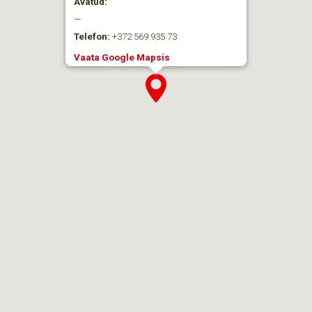
Avatud:
—
Telefon:
+372 569 935 73
Vaata Google Mapsis