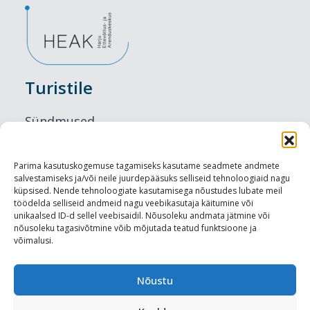
Turistile
Sündmused
Majutus
Parima kasutuskogemuse tagamiseks kasutame seadmete andmete
salvestamiseks ja/või neile juurdepääsuks selliseid tehnoloogiaid nagu
Maitseelamused
küpsised. Nende tehnoloogiate kasutamisega nõustudes lubate meil
töödelda selliseid andmeid nagu veebikasutaja käitumine või
Vaatamisväärsused
unikaalsed ID-d sellel veebisaidil. Nõusoleku andmata jätmine või
nõusoleku tagasivõtmine võib mõjutada teatud funktsioone ja
võimalusi.
Visit Tallinn
Turismiprofessionaalile
Nõustu