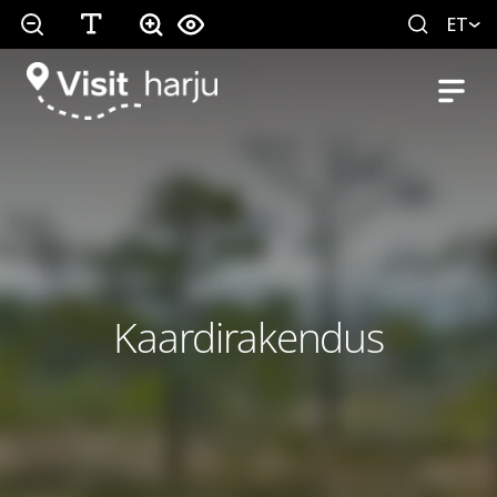
ET
Kaardirakendus