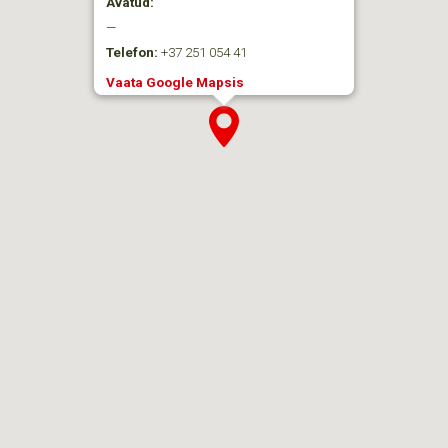
Avatud:
—
Telefon:
+37 251 054 41
Vaata Google Mapsis