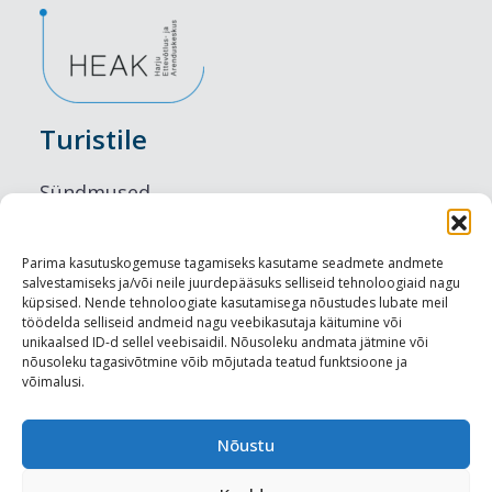
Turistile
Sündmused
Majutus
Parima kasutuskogemuse tagamiseks kasutame seadmete andmete
salvestamiseks ja/või neile juurdepääsuks selliseid tehnoloogiaid nagu
Maitseelamused
küpsised. Nende tehnoloogiate kasutamisega nõustudes lubate meil
töödelda selliseid andmeid nagu veebikasutaja käitumine või
Vaatamisväärsused
unikaalsed ID-d sellel veebisaidil. Nõusoleku andmata jätmine või
nõusoleku tagasivõtmine võib mõjutada teatud funktsioone ja
võimalusi.
Visit Tallinn
Turismiprofessionaalile
Nõustu