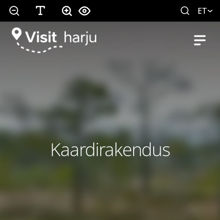
ET
Kaardirakendus