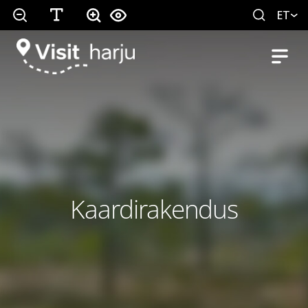
ET
Kaardirakendus