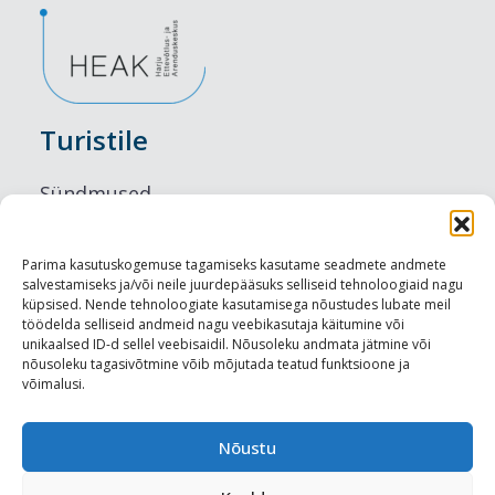
Turistile
Sündmused
Majutus
Parima kasutuskogemuse tagamiseks kasutame seadmete andmete
salvestamiseks ja/või neile juurdepääsuks selliseid tehnoloogiaid nagu
Maitseelamused
küpsised. Nende tehnoloogiate kasutamisega nõustudes lubate meil
töödelda selliseid andmeid nagu veebikasutaja käitumine või
Vaatamisväärsused
unikaalsed ID-d sellel veebisaidil. Nõusoleku andmata jätmine või
nõusoleku tagasivõtmine võib mõjutada teatud funktsioone ja
võimalusi.
Visit Tallinn
Turismiprofessionaalile
Nõustu