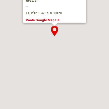
Avatud:
—
Telefon:
+372 586 088 55
Vaata Google Mapsis