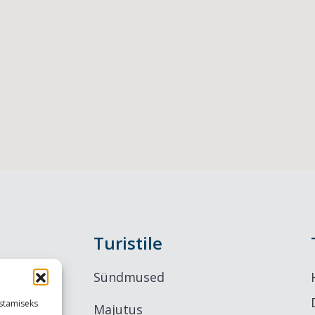
Turistile
Sündmused
stamiseks
Majutus