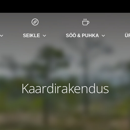
SEIKLE
SÖÖ & PUHKA
Ü
Kaardirakendus