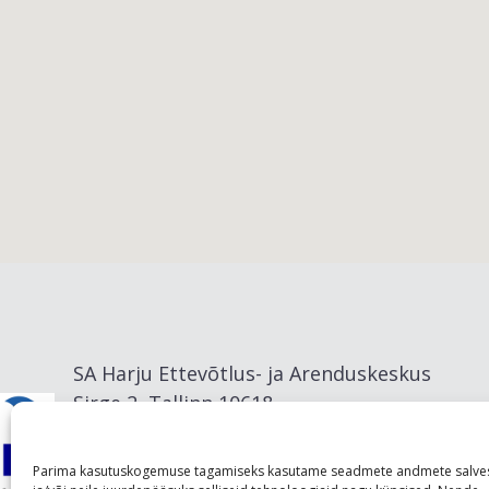
Viimsi vald
SA Harju Ettevõtlus- ja Arenduskeskus
Sirge 2, Tallinn 10618
info@visitharju.com
Parima kasutuskogemuse tagamiseks kasutame seadmete andmete salve