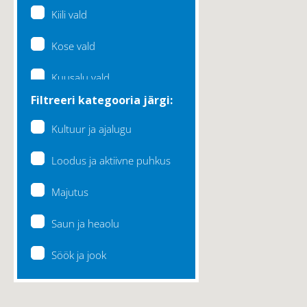
Kiili vald
Kose vald
Kuusalu vald
Filtreeri kategooria järgi:
Lääne-Harju vald
Kultuur ja ajalugu
Loksa linn
Loodus ja aktiivne puhkus
Maardu linn
Majutus
Raasiku vald
Saun ja heaolu
Rae vald
Söök ja jook
Saku vald
Saue vald