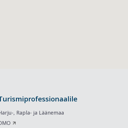
Turismiprofessionaalile
Harju-, Rapla- ja Läänemaa
DMO