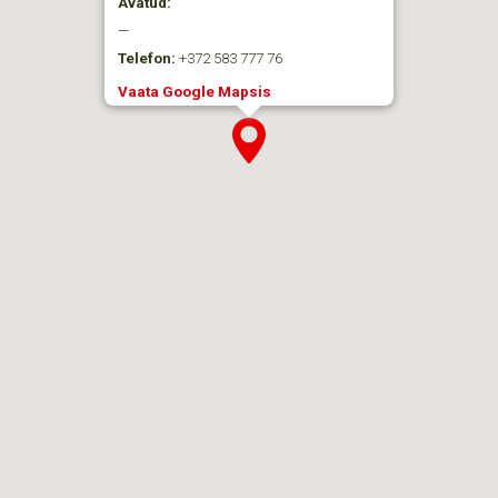
Avatud:
—
Telefon:
+372 583 777 76
Vaata Google Mapsis