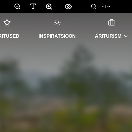
ET
RITUSED
INSPIRATSIOON
ÄRITURISM