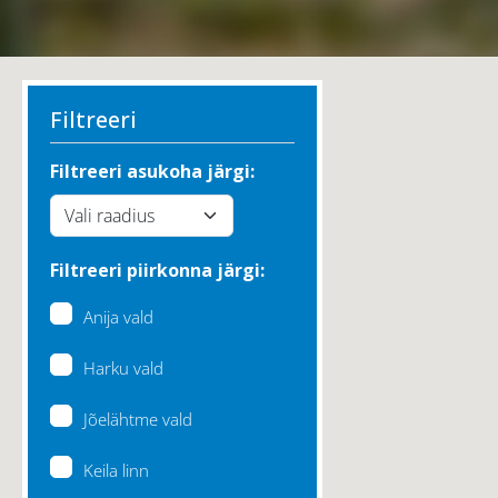
Filtreeri
Filtreeri asukoha järgi:
Filtreeri piirkonna järgi:
Anija vald
Harku vald
Jõelähtme vald
Keila linn