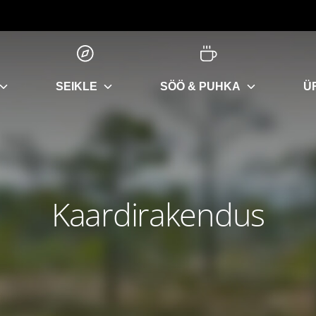
SEIKLE
SÖÖ & PUHKA
Ü
Kaardirakendus