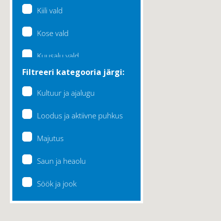
Kiili vald
Kose vald
Kuusalu vald
Filtreeri kategooria järgi:
Lääne-Harju vald
Kultuur ja ajalugu
Loksa linn
Loodus ja aktiivne puhkus
Maardu linn
Majutus
Raasiku vald
Saun ja heaolu
Rae vald
Söök ja jook
Saku vald
Saue vald