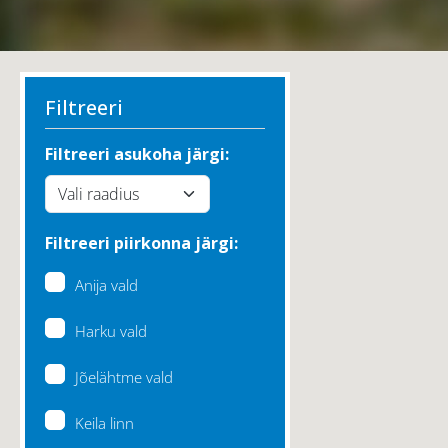
Filtreeri
Filtreeri asukoha järgi:
Filtreeri piirkonna järgi:
Anija vald
Harku vald
Jõelähtme vald
Keila linn