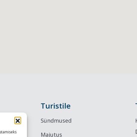
Turistile
Sündmused
stamiseks
Majutus