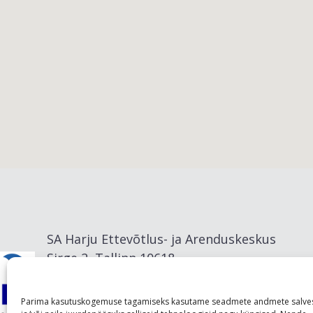
Viimsi vald
SA Harju Ettevõtlus- ja Arenduskeskus
Sirge 2, Tallinn 10618
info@visitharju.com
Parima kasutuskogemuse tagamiseks kasutame seadmete andmete salve