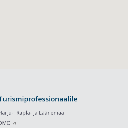
Turismiprofessionaalile
Harju-, Rapla- ja Läänemaa
DMO