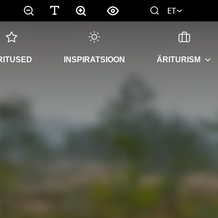
ET
RITUSED
INSPIRATSIOON
ÄRITURISM