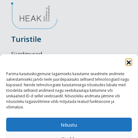
Turistile
Sündmused
Majutus
Parima kasutuskogemuse tagamiseks kasutame seadmete andmete
salvestamiseks ja/või neile juurdepääsuks selliseid tehnoloogiaid nagu
Maitseelamused
küpsised. Nende tehnoloogiate kasutamisega nõustudes lubate meil
töödelda selliseid andmeid nagu veebikasutaja käitumine või
Vaatamisväärsused
unikaalsed ID-d sellel veebisaidil. Nõusoleku andmata jätmine või
nõusoleku tagasivõtmine võib mõjutada teatud funktsioone ja
võimalusi.
Visit Tallinn
Turismiprofessionaalile
Nõustu