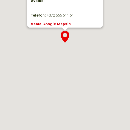
Avatud:
—
Telefon:
+372 566 611 61
Vaata Google Mapsis