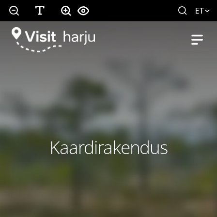
ET
Kaardirakendus