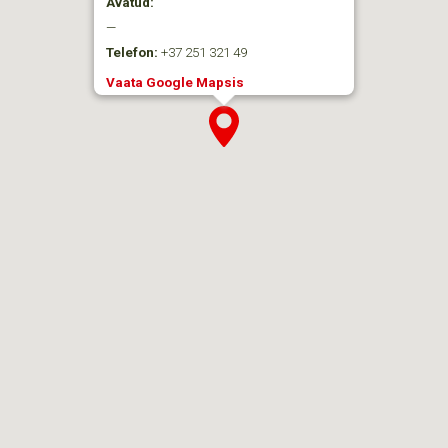
Avatud:
—
Telefon:
+37 251 321 49
Vaata Google Mapsis