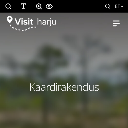
ET
Kaardirakendus