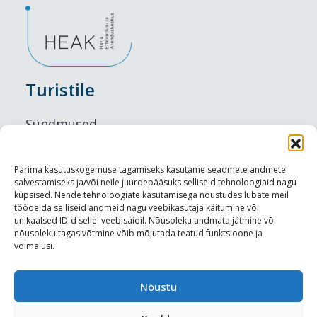
Turistile
Sündmused
Majutus
Parima kasutuskogemuse tagamiseks kasutame seadmete andmete
salvestamiseks ja/või neile juurdepääsuks selliseid tehnoloogiaid nagu
Maitseelamused
küpsised. Nende tehnoloogiate kasutamisega nõustudes lubate meil
töödelda selliseid andmeid nagu veebikasutaja käitumine või
Vaatamisväärsused
unikaalsed ID-d sellel veebisaidil. Nõusoleku andmata jätmine või
nõusoleku tagasivõtmine võib mõjutada teatud funktsioone ja
võimalusi.
Visit Tallinn
Turismiprofessionaalile
Nõustu