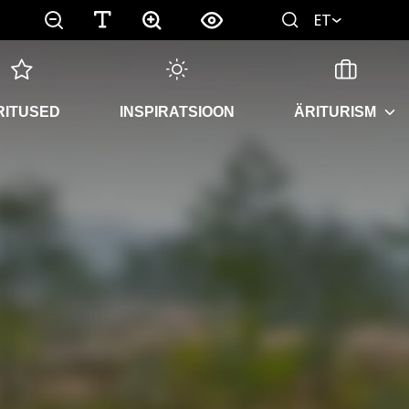
ET
RITUSED
INSPIRATSIOON
ÄRITURISM