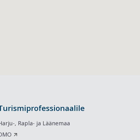
Turismiprofessionaalile
Harju-, Rapla- ja Läänemaa
DMO