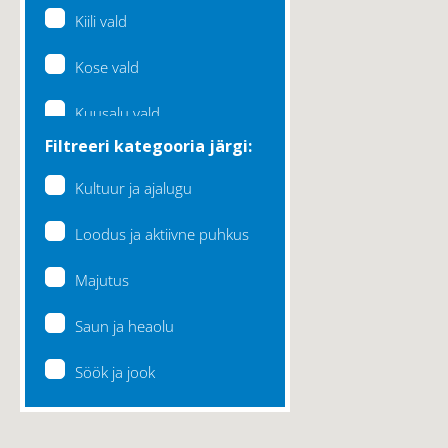
Kiili vald
Kose vald
Kuusalu vald
Filtreeri kategooria järgi:
Lääne-Harju vald
Kultuur ja ajalugu
Loksa linn
Loodus ja aktiivne puhkus
Maardu linn
Majutus
Raasiku vald
Saun ja heaolu
Rae vald
Söök ja jook
Saku vald
Saue vald