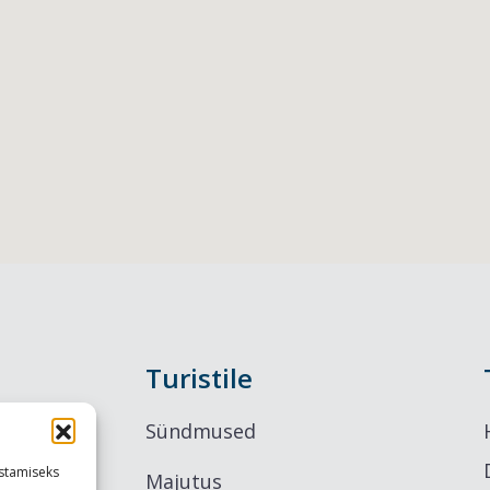
Turistile
Sündmused
stamiseks
Majutus