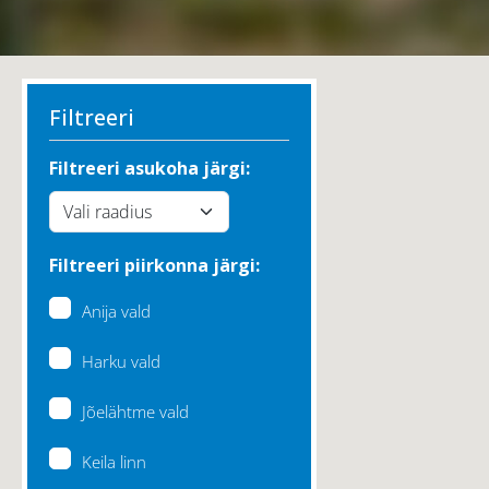
Filtreeri
Filtreeri asukoha järgi:
Filtreeri piirkonna järgi:
Anija vald
Harku vald
Jõelähtme vald
Keila linn