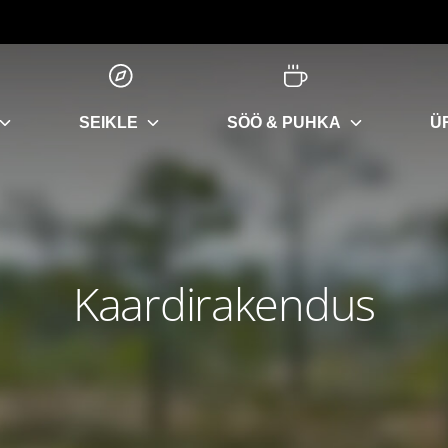
SEIKLE
SÖÖ & PUHKA
Ü
Kaardirakendus