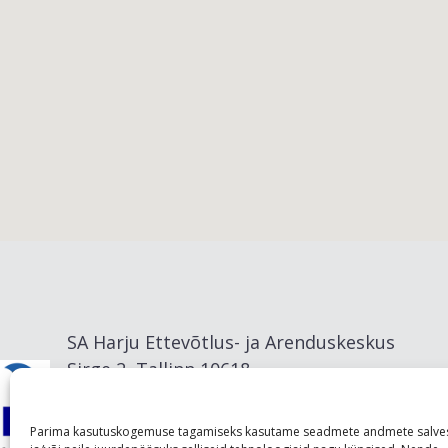
Viimsi vald
SA Harju Ettevõtlus- ja Arenduskeskus
Sirge 2, Tallinn 10618
info@visitharju.com
Parima kasutuskogemuse tagamiseks kasutame seadmete andmete salve