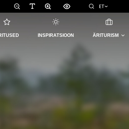
ET
RITUSED
INSPIRATSIOON
ÄRITURISM