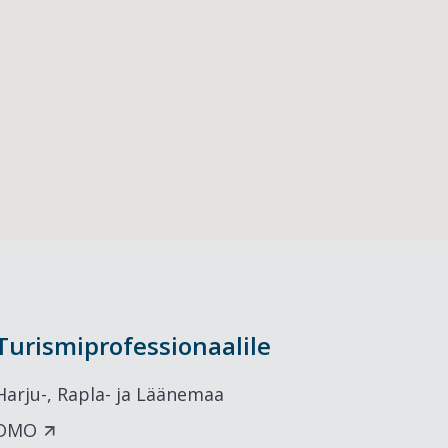
Turismiprofessionaalile
Harju-, Rapla- ja Läänemaa
DMO