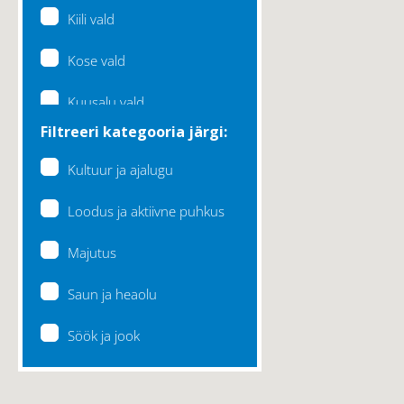
Kiili vald
Kose vald
Kuusalu vald
Filtreeri kategooria järgi:
Lääne-Harju vald
Kultuur ja ajalugu
Loksa linn
Loodus ja aktiivne puhkus
Maardu linn
Majutus
Raasiku vald
Saun ja heaolu
Rae vald
Söök ja jook
Saku vald
Saue vald