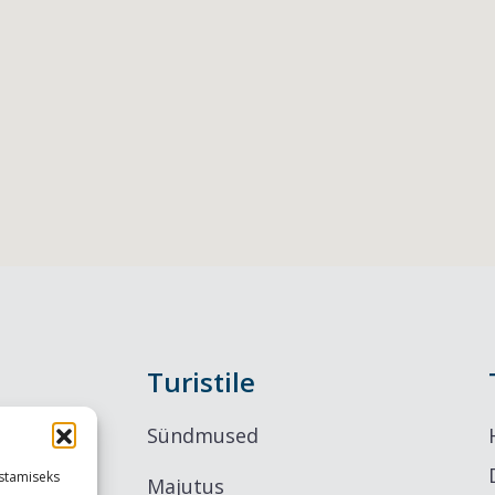
Turistile
Sündmused
stamiseks
Majutus