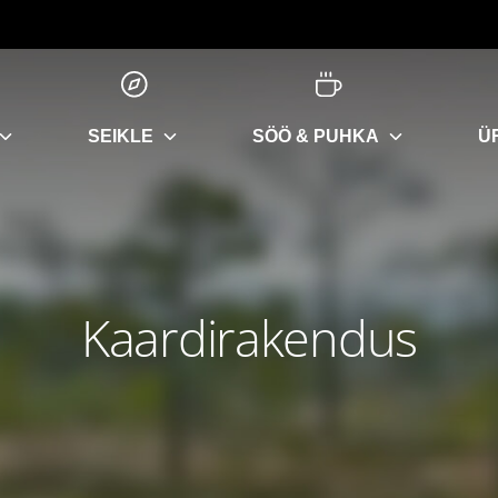
SEIKLE
SÖÖ & PUHKA
Ü
Kaardirakendus