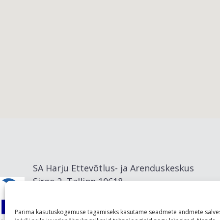
Viimsi vald
SA Harju Ettevõtlus- ja Arenduskeskus
Sirge 2, Tallinn 10618
info@visitharju.com
Parima kasutuskogemuse tagamiseks kasutame seadmete andmete salve