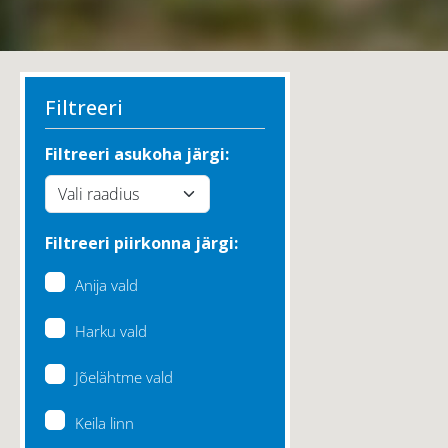
Filtreeri
Filtreeri asukoha järgi:
Filtreeri piirkonna järgi:
Anija vald
Harku vald
Jõelähtme vald
Keila linn