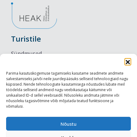
Turistile
Sündmused
Majutus
Parima kasutuskogemuse tagamiseks kasutame seadmete andmete
salvestamiseks ja/või neile juurdepääsuks selliseid tehnoloogiaid nagu
Maitseelamused
küpsised. Nende tehnoloogiate kasutamisega nõustudes lubate meil
töödelda selliseid andmeid nagu veebikasutaja käitumine või
Vaatamisväärsused
unikaalsed ID-d sellel veebisaidil. Nõusoleku andmata jätmine või
nõusoleku tagasivõtmine võib mõjutada teatud funktsioone ja
võimalusi.
Visit Tallinn
Turismiprofessionaalile
Nõustu