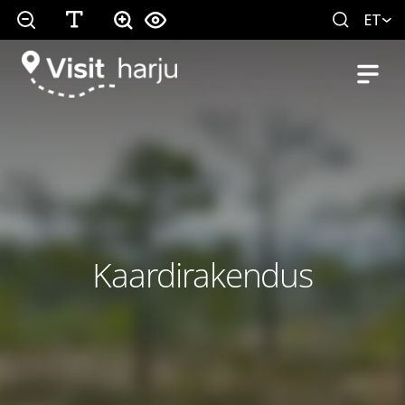
ET
Kaardirakendus