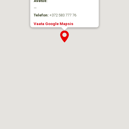
Avatud:
—
Telefon:
+372 583 777 76
Vaata Google Mapsis