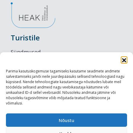
Turistile
Sündmused
Majutus
Parima kasutuskogemuse tagamiseks kasutame seadmete andmete
salvestamiseks ja/või neile juurdepääsuks selliseid tehnoloogiaid nagu
Maitseelamused
küpsised. Nende tehnoloogiate kasutamisega nõustudes lubate meil
töödelda selliseid andmeid nagu veebikasutaja käitumine või
Vaatamisväärsused
unikaalsed ID-d sellel veebisaidil. Nõusoleku andmata jätmine või
nõusoleku tagasivõtmine võib mõjutada teatud funktsioone ja
võimalusi.
Visit Tallinn
Turismiprofessionaalile
Nõustu