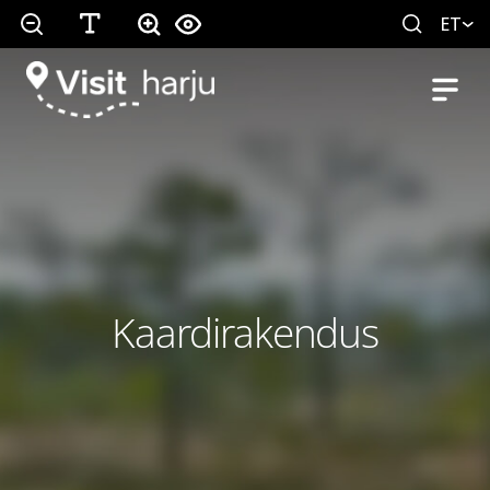
ET
Kaardirakendus