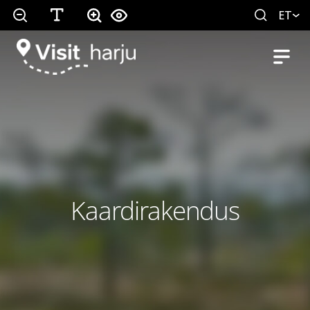
ET
Kaardirakendus