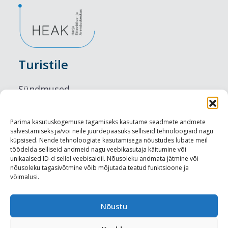
Turistile
Sündmused
Majutus
Parima kasutuskogemuse tagamiseks kasutame seadmete andmete
salvestamiseks ja/või neile juurdepääsuks selliseid tehnoloogiaid nagu
Maitseelamused
küpsised. Nende tehnoloogiate kasutamisega nõustudes lubate meil
töödelda selliseid andmeid nagu veebikasutaja käitumine või
Vaatamisväärsused
unikaalsed ID-d sellel veebisaidil. Nõusoleku andmata jätmine või
nõusoleku tagasivõtmine võib mõjutada teatud funktsioone ja
võimalusi.
Visit Tallinn
Turismiprofessionaalile
Nõustu