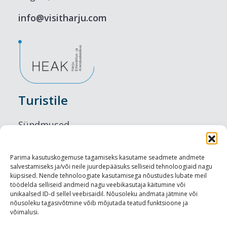
info@visitharju.com
Turistile
Sündmused
Majutus
Parima kasutuskogemuse tagamiseks kasutame seadmete andmete
salvestamiseks ja/või neile juurdepääsuks selliseid tehnoloogiaid nagu
Maitseelamused
küpsised. Nende tehnoloogiate kasutamisega nõustudes lubate meil
töödelda selliseid andmeid nagu veebikasutaja käitumine või
Vaatamisväärsused
unikaalsed ID-d sellel veebisaidil. Nõusoleku andmata jätmine või
nõusoleku tagasivõtmine võib mõjutada teatud funktsioone ja
võimalusi.
Visit Tallinn