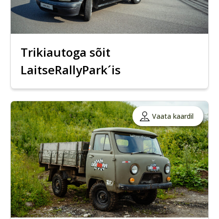
Trikiautoga sõit
LaitseRallyPark´is
Vaata kaardil