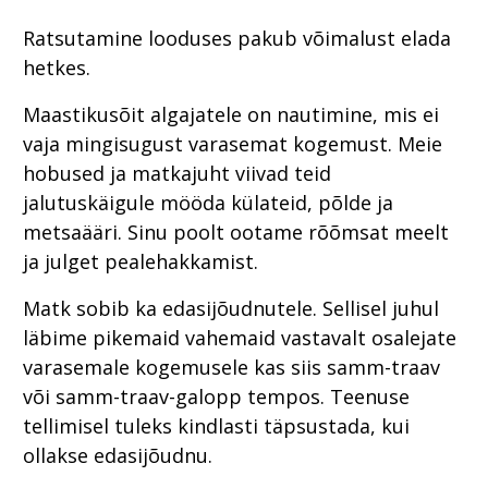
Ratsutamine looduses pakub võimalust elada
hetkes.
Maastikusõit algajatele on nautimine, mis ei
vaja mingisugust varasemat kogemust. Meie
hobused ja matkajuht viivad teid
jalutuskäigule mööda külateid, põlde ja
metsaääri. Sinu poolt ootame rõõmsat meelt
ja julget pealehakkamist.
Matk sobib ka edasijõudnutele. Sellisel juhul
läbime pikemaid vahemaid vastavalt osalejate
varasemale kogemusele kas siis samm-traav
või samm-traav-galopp tempos. Teenuse
tellimisel tuleks kindlasti täpsustada, kui
ollakse edasijõudnu.