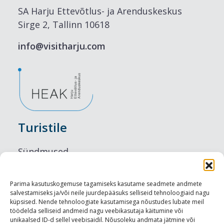
SA Harju Ettevõtlus- ja Arenduskeskus
Sirge 2, Tallinn 10618
info@visitharju.com
Turistile
Sündmused
Majutus
Parima kasutuskogemuse tagamiseks kasutame seadmete andmete
salvestamiseks ja/või neile juurdepääsuks selliseid tehnoloogiaid nagu
Maitseelamused
küpsised. Nende tehnoloogiate kasutamisega nõustudes lubate meil
töödelda selliseid andmeid nagu veebikasutaja käitumine või
Vaatamisväärsused
unikaalsed ID-d sellel veebisaidil. Nõusoleku andmata jätmine või