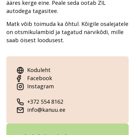
ääres kerge eine. Peale seda ootab ZIL
autodega tagasitee.
Matk võib toimuda ka õhtul. Kõigile osalejatele
on otsmikulambid ja tagatud närvikõdi, mille
saab öisest loodusest.
Koduleht
Facebook
Instagram
+372 554 8162
info@kanuu.ee