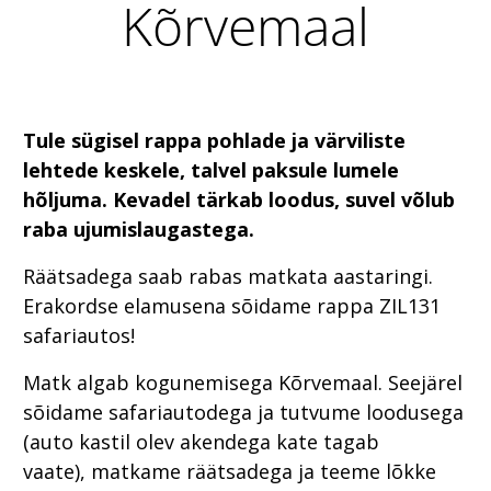
Kõrvemaal
Tule sügisel rappa pohlade ja värviliste
lehtede keskele, talvel paksule lumele
hõljuma. Kevadel tärkab loodus, suvel võlub
raba ujumislaugastega.
Räätsadega saab rabas matkata aastaringi.
Erakordse elamusena sõidame rappa ZIL131
safariautos!
Matk algab kogunemisega Kõrvemaal. Seejärel
sõidame safariautodega ja tutvume loodusega
(auto kastil olev akendega kate tagab
vaate), matkame räätsadega ja teeme lõkke