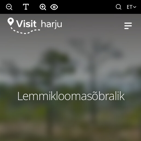
ET
Lemmikloomasõbralik