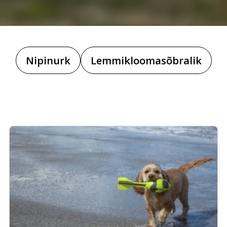
Nipinurk
Lemmikloomasõbralik