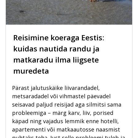
Reisimine koeraga Eestis:
kuidas nautida randu ja
matkaradu ilma liigsete
muredeta
Pärast jalutuskäike liivarandadel,
metsaradadel või vihmastel päevadel
seisavad paljud reisijad aga silmitsi sama
probleemiga – märg karv, liiv, porised
käpad ning vajadus lemmik enne hotelli,
apartementi või matkaautosse naasmist
puhtaks teha. Just selle probleemi tuleb ja