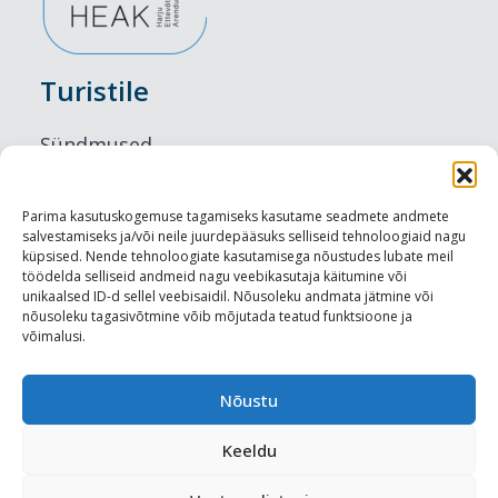
Turistile
Sündmused
Majutus
Parima kasutuskogemuse tagamiseks kasutame seadmete andmete
salvestamiseks ja/või neile juurdepääsuks selliseid tehnoloogiaid nagu
Maitseelamused
küpsised. Nende tehnoloogiate kasutamisega nõustudes lubate meil
töödelda selliseid andmeid nagu veebikasutaja käitumine või
Vaatamisväärsused
unikaalsed ID-d sellel veebisaidil. Nõusoleku andmata jätmine või
nõusoleku tagasivõtmine võib mõjutada teatud funktsioone ja
võimalusi.
Visit Tallinn
Turismiprofessionaalile
Nõustu
Keeldu
Harju-, Rapla- ja Läänemaa DMO