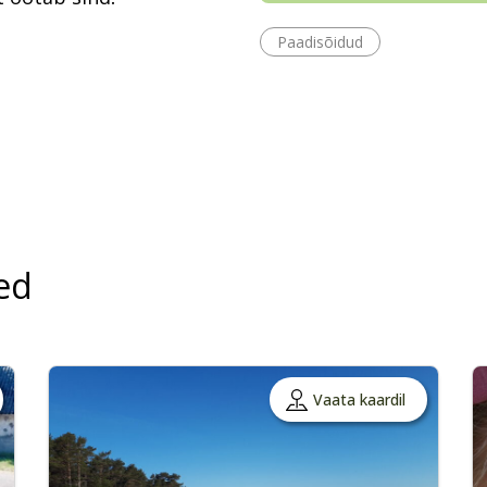
Paadisõidud
ed
Vaata kaardil