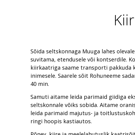
Kii
Sõida seltskonnaga Muuga lahes oleval
suvitama, etendusele või kontserdile. K
kiirkaatriga saame transporti pakkuda k
inimesele. Saarele sõit Rohuneeme sada
40 min.
Samuti aitame leida parimaid giidiga ek
seltskonnale võiks sobida. Aitame orani
leida parimaid majutus- ja toitlustuskoh
ringi hoopis kastiautos.
Põnev, kiire ja meelelahutuslik kaatrisõi