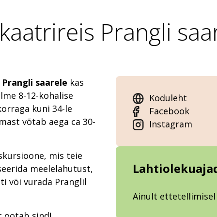
rkaatrireis Prangli saa
e
Prangli saarele
kas
olme 8-12-kohalise
Koduleht
orraga kuni 34-le
Facebook
mast võtab aega ca 30-
Instagram
skursioone, mis teie
Lahtiolekuaja
seerida meelelahutust,
ti või vurada Pranglil
Ainult ettetellimisel
t ootab sind!