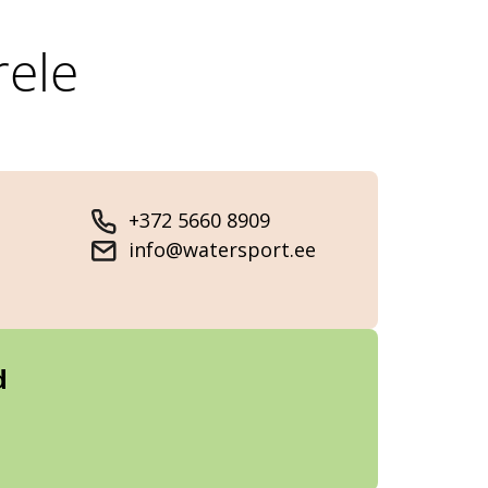
rele
+372 5660 8909
info@watersport.ee
d