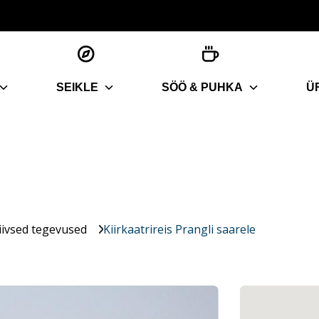
SEIKLE
SÖÖ & PUHKA
Ü
iivsed tegevused
Kiirkaatrireis Prangli saarele