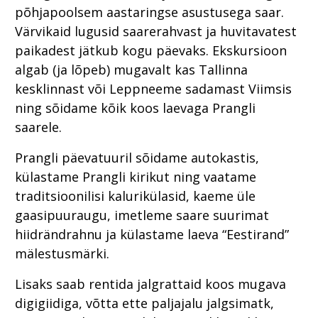
põhjapoolsem aastaringse asustusega saar.
Värvikaid lugusid saarerahvast ja huvitavatest
paikadest jätkub kogu päevaks. Ekskursioon
algab (ja lõpeb) mugavalt kas Tallinna
kesklinnast või Leppneeme sadamast Viimsis
ning sõidame kõik koos laevaga Prangli
saarele.
Prangli päevatuuril sõidame autokastis,
külastame Prangli kirikut ning vaatame
traditsioonilisi kalurikülasid, kaeme üle
gaasipuuraugu, imetleme saare suurimat
hiidrändrahnu ja külastame laeva “Eestirand”
mälestusmärki.
Lisaks saab rentida jalgrattaid koos mugava
digigiidiga, võtta ette paljajalu jalgsimatk,