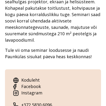
sealhulgas projektor, ekraan ja helisüsteem.
Kohapeal pakutakse toitlustust, kohvipause ja
kogu päeva korralduslikku tuge. Seminari saad
soovi korral ühendada aktiivsete
meeskonnategevuste, saunade, majutuse või
suuremate sündmustega 210 m² peotelgis ja
lavapoodiumil.
Tule vii oma seminar loodusesse ja naudi
Paunkülas sisukat päeva heas keskkonnas!
Koduleht
Facebook
Instagram
+372 5830 6096