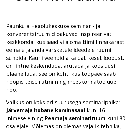
Paunküla Heaolukeskuse seminari- ja
konverentsiruumid pakuvad inspireerivat
keskkonda, kus saad viia oma tiimi linnakärast
eemale ja anda värsketele ideedele ruumi
sündida. Kauni veehoidla kaldal, keset loodust,
on lihtne keskenduda, arutada ja koos uusi
plaane luua. See on koht, kus tööpäev saab
hoopis teise rütmi ning meeskonnatöö uue
hoo.
Valikus on kaks eri suurusega seminaripaika:
Järvemaja hubane kaminasaal
kuni 16
inimesele ning
Peamaja seminariruum
kuni 80
osalejale. Mõlemas on olemas vajalik tehnika,