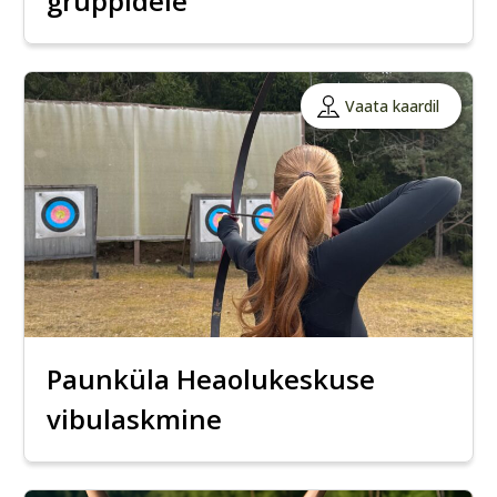
gruppidele
Vaata kaardil
Paunküla Heaolukeskuse
vibulaskmine