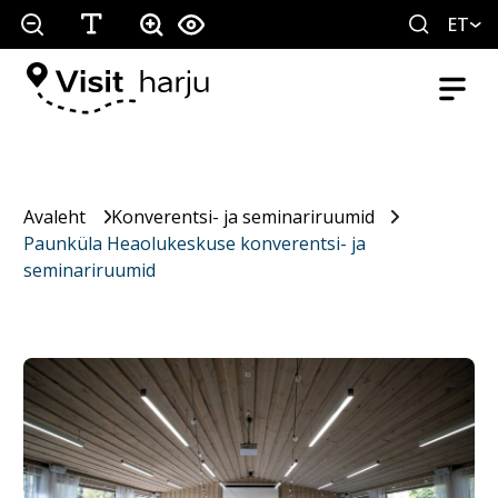
ET
Avaleht
Konverentsi- ja seminariruumid
Paunküla Heaolukeskuse konverentsi- ja
seminariruumid