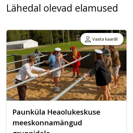
Lähedal olevad elamused
Vaata kaardil
Paunküla Heaolukeskuse
meeskonnamängud