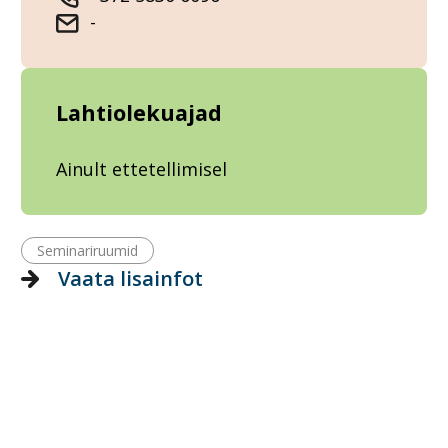
-
Lahtiolekuajad
Ainult ettetellimisel
Seminariruumid
Vaata lisainfot