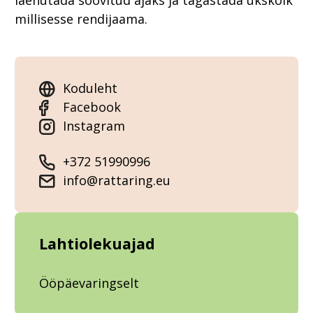
laenutada soovitud ajaks ja tagastada ükskõik
millisesse rendijaama.
Koduleht
Facebook
Instagram
+372 51990996
info@rattaring.eu
Lahtiolekuajad
Ööpäevaringselt