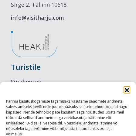
Sirge 2, Tallinn 10618
info@visitharju.com
Turistile
Sündmused
Majutus
Parima kasutuskogemuse tagamiseks kasutame seadmete andmete
salvestamiseks ja/või neile juurdepääsuks selliseid tehnoloogiaid nagu
Maitseelamused
küpsised. Nende tehnoloogiate kasutamisega nõustudes lubate meil
töödelda selliseid andmeid nagu veebikasutaja käitumine või
Vaatamisväärsused
unikaalsed ID-d sellel veebisaidil. Nõusoleku andmata jätmine või
nõusoleku tagasivõtmine võib mõjutada teatud funktsioone ja
võimalusi.