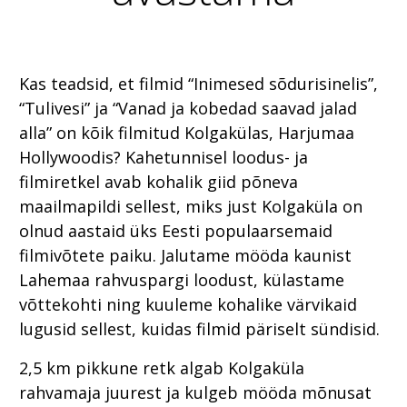
Kas teadsid, et filmid “Inimesed sõdurisinelis”,
“Tulivesi” ja “Vanad ja kobedad saavad jalad
alla” on kõik filmitud Kolgakülas, Harjumaa
Hollywoodis? Kahetunnisel loodus- ja
filmiretkel avab kohalik giid põneva
maailmapildi sellest, miks just Kolgaküla on
olnud aastaid üks Eesti populaarsemaid
filmivõtete paiku. Jalutame mööda kaunist
Lahemaa rahvuspargi loodust, külastame
võttekohti ning kuuleme kohalike värvikaid
lugusid sellest, kuidas filmid päriselt sündisid.
2,5 km pikkune retk algab Kolgaküla
rahvamaja juurest ja kulgeb mööda mõnusat