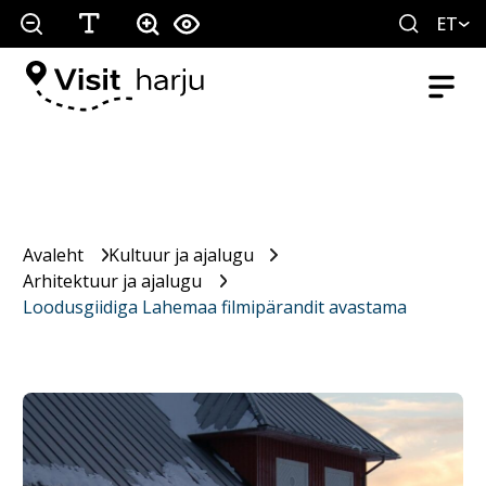
ET
Avaleht
Kultuur ja ajalugu
Arhitektuur ja ajalugu
Loodusgiidiga Lahemaa filmipärandit avastama