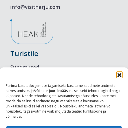
info@visitharju.com
Turistile
Sündmused
Majutus
Parima kasutuskogemuse tagamiseks kasutame seadmete andmete
salvestamiseks ja/või neile juurdepääsuks selliseid tehnoloogiaid nagu
Maitseelamused
küpsised. Nende tehnoloogiate kasutamisega nõustudes lubate meil
töödelda selliseid andmeid nagu veebikasutaja käitumine või
Vaatamisväärsused
unikaalsed ID-d sellel veebisaidil. Nõusoleku andmata jätmine või
nõusoleku tagasivõtmine võib mõjutada teatud funktsioone ja
võimalusi.
Visit Tallinn