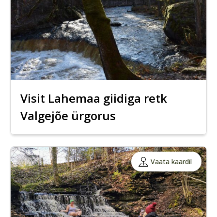
Visit Lahemaa giidiga retk
Valgejõe ürgorus
Vaata kaardil