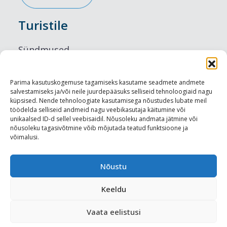
Turistile
Sündmused
Majutus
Parima kasutuskogemuse tagamiseks kasutame seadmete andmete
salvestamiseks ja/või neile juurdepääsuks selliseid tehnoloogiaid nagu
Maitseelamused
küpsised. Nende tehnoloogiate kasutamisega nõustudes lubate meil
töödelda selliseid andmeid nagu veebikasutaja käitumine või
Vaatamisväärsused
unikaalsed ID-d sellel veebisaidil. Nõusoleku andmata jätmine või
nõusoleku tagasivõtmine võib mõjutada teatud funktsioone ja
võimalusi.
Visit Tallinn
Turismiprofessionaalile
Nõustu
Keeldu
Harju-, Rapla- ja Läänemaa DMO
Vaata eelistusi
Meediakajastused