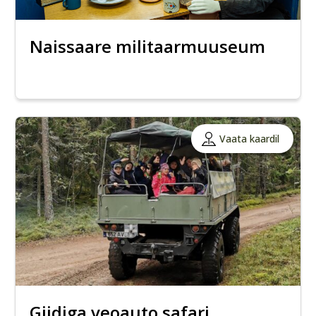
Naissaare militaarmuuseum
Vaata kaardil
Giidiga veoauto safari