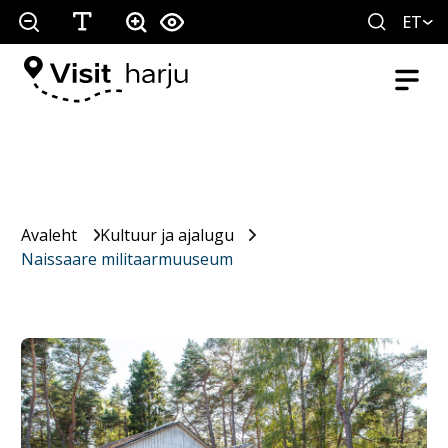
ET
Avaleht
Kultuur ja ajalugu
Naissaare militaarmuuseum