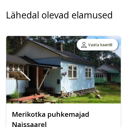
Lähedal olevad elamused
Vaata kaardil
Merikotka puhkemajad
Naissaarel