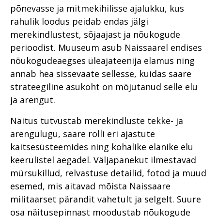
põnevasse ja mitmekihilisse ajalukku, kus
rahulik loodus peidab endas jälgi
merekindlustest, sõjaajast ja nõukogude
perioodist. Muuseum asub Naissaarel endises
nõukogudeaegses üleajateenija elamus ning
annab hea sissevaate sellesse, kuidas saare
strateegiline asukoht on mõjutanud selle elu
ja arengut.
Näitus tutvustab merekindluste tekke- ja
arengulugu, saare rolli eri ajastute
kaitsesüsteemides ning kohalike elanike elu
keerulistel aegadel. Väljapanekut ilmestavad
mürsukillud, relvastuse detailid, fotod ja muud
esemed, mis aitavad mõista Naissaare
militaarset pärandit vahetult ja selgelt. Suure
osa näitusepinnast moodustab nõukogude