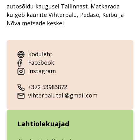
autosõidu kaugusel Tallinnast. Matkarada
kulgeb kaunite Vihterpalu, Pedase, Keibu ja
Nõva metsade keskel.
Koduleht
Facebook
Instagram
+372 53983872
vihterpalutall@gmail.com
Lahtiolekuajad