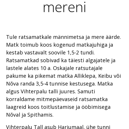
mereni
Tule ratsamatkale männimetsa ja mere äärde.
Matk toimub koos kogenud matkajuhiga ja
kestab vastavalt soovile 1,5-2 tundi.
Ratsamatkad sobivad ka täiesti algajatele ja
lastele alates 10 a. Oskajale ratsutajale
pakume ka pikemat matka Alliklepa, Keibu või
Nõva randa 3,5-4 tunnise kestusega. Matka
algus Vihterpalu talli juures. Samuti
korraldame mitmepäevaseid ratsamatka
laagreid koos toitlustamise ja ööbimisega
Nõval ja Spithamis.
Vihterpalu Tall asub Harjumaal, ühe tunni