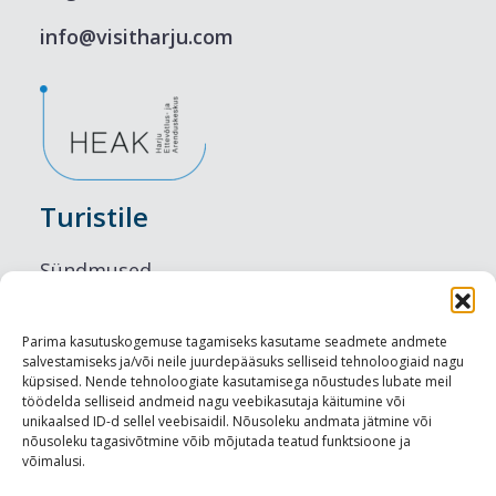
info@visitharju.com
Turistile
Sündmused
Majutus
Parima kasutuskogemuse tagamiseks kasutame seadmete andmete
salvestamiseks ja/või neile juurdepääsuks selliseid tehnoloogiaid nagu
Maitseelamused
küpsised. Nende tehnoloogiate kasutamisega nõustudes lubate meil
töödelda selliseid andmeid nagu veebikasutaja käitumine või
Vaatamisväärsused
unikaalsed ID-d sellel veebisaidil. Nõusoleku andmata jätmine või
nõusoleku tagasivõtmine võib mõjutada teatud funktsioone ja
võimalusi.
Visit Tallinn