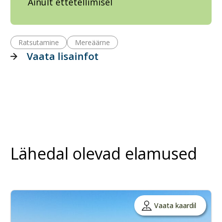
Ainult ettetellimisel
Ratsutamine
Mereäärne
Vaata lisainfot
Lähedal olevad elamused
Vaata kaardil