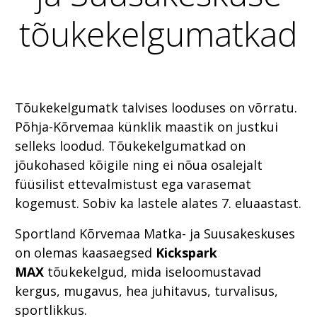
tõukekelgumatkad
Tõukekelgumatk talvises looduses on võrratu.
Põhja-Kõrvemaa künklik maastik on justkui
selleks loodud. Tõukekelgumatkad on
jõukohased kõigile ning ei nõua osalejalt
füüsilist ettevalmistust ega varasemat
kogemust. Sobiv ka lastele alates 7. eluaastast.
Sportland Kõrvemaa Matka- ja Suusakeskuses
on olemas kaasaegsed
Kickspark
MAX
tõukekelgud, mida iseloomustavad
kergus, mugavus, hea juhitavus, turvalisus,
sportlikkus.