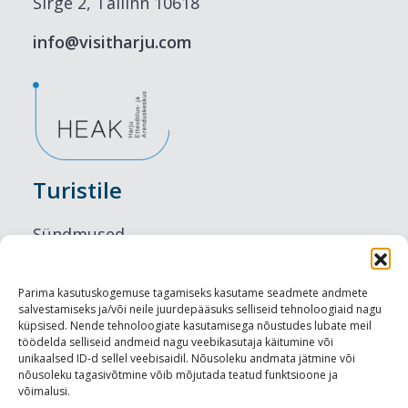
Sirge 2, Tallinn 10618
info@visitharju.com
Turistile
Sündmused
Majutus
Parima kasutuskogemuse tagamiseks kasutame seadmete andmete
salvestamiseks ja/või neile juurdepääsuks selliseid tehnoloogiaid nagu
Maitseelamused
küpsised. Nende tehnoloogiate kasutamisega nõustudes lubate meil
töödelda selliseid andmeid nagu veebikasutaja käitumine või
Vaatamisväärsused
unikaalsed ID-d sellel veebisaidil. Nõusoleku andmata jätmine või
nõusoleku tagasivõtmine võib mõjutada teatud funktsioone ja
võimalusi.
Visit Tallinn