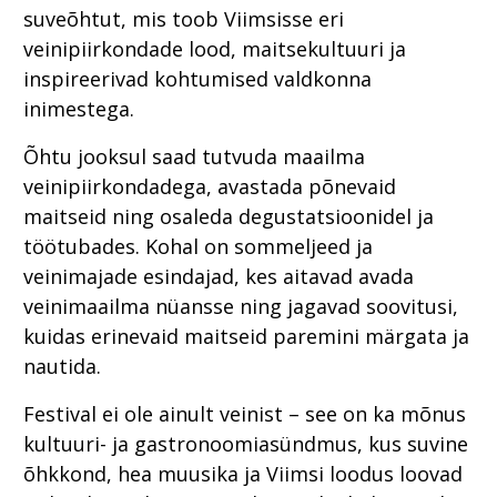
suveõhtut, mis toob Viimsisse eri
veinipiirkondade lood, maitsekultuuri ja
inspireerivad kohtumised valdkonna
inimestega.
Õhtu jooksul saad tutvuda maailma
veinipiirkondadega, avastada põnevaid
maitseid ning osaleda degustatsioonidel ja
töötubades. Kohal on sommeljeed ja
veinimajade esindajad, kes aitavad avada
veinimaailma nüansse ning jagavad soovitusi,
kuidas erinevaid maitseid paremini märgata ja
nautida.
Festival ei ole ainult veinist – see on ka mõnus
kultuuri- ja gastronoomiasündmus, kus suvine
õhkkond, hea muusika ja Viimsi loodus loovad