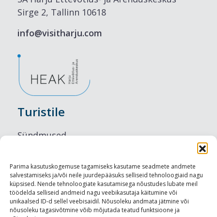
Sirge 2, Tallinn 10618
info@visitharju.com
Turistile
Sündmused
Majutus
Parima kasutuskogemuse tagamiseks kasutame seadmete andmete
salvestamiseks ja/või neile juurdepääsuks selliseid tehnoloogiaid nagu
Maitseelamused
küpsised. Nende tehnoloogiate kasutamisega nõustudes lubate meil
töödelda selliseid andmeid nagu veebikasutaja käitumine või
Vaatamisväärsused
unikaalsed ID-d sellel veebisaidil. Nõusoleku andmata jätmine või
nõusoleku tagasivõtmine võib mõjutada teatud funktsioone ja