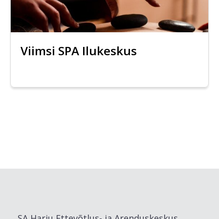
Viimsi SPA Ilukeskus
SA Harju Ettevõtlus- ja Arenduskeskus