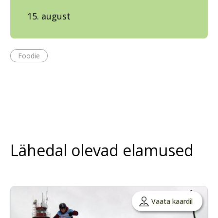
15. august
Foodie
Lähedal olevad elamused
Vaata kaardil