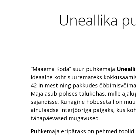
Uneallika 
“Maaema Koda” suur puhkemaja
Uneall
ideaalne koht suuremateks kokkusaami
42 inimest ning pakkudes ööbimisvõimalu
Maja asub põlises talukohas, mille ajal
sajandisse. Kunagine hobusetall on mu
ainulaadse interjööriga paigaks, kus ko
tänapäevased mugavused.
Puhkemaja eripäraks on pehmed toolid 