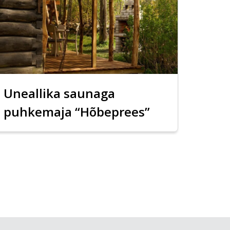
Uneallika saunaga
puhkemaja “Hõbeprees”