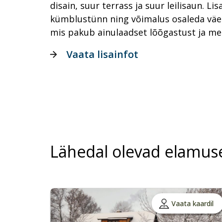
disain, suur terrass ja suur leilisaun. Lis
kümblustünn ning võimalus osaleda väes
mis pakub ainulaadset lõõgastust ja me
Vaata lisainfot
Lähedal olevad elamus
Vaata kaardil