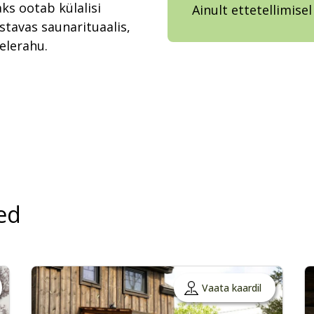
aks ootab külalisi
Ainult ettetellimisel
tavas saunarituaalis,
elerahu.
ed
Vaata kaardil