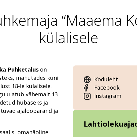
puhkemaja “Maaema Ko
külalisele
ika Puhketalus
on
steks, mahutades kuni
Koduleht
st 18-le külalisele.
Facebook
ugu ulatub vähemalt 13.
Instagram
udetud hubaseks ja
htuvad ajaloopärand ja
Lahtiolekuaja
saalis, omanäoline