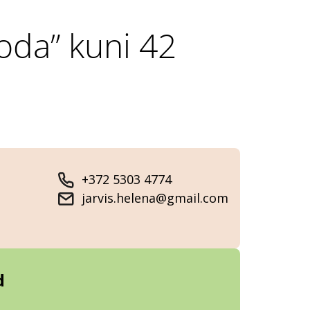
da” kuni 42
+372 5303 4774
jarvis.helena@gmail.com
d