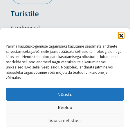
Turistile
Sündmused
Majutus
Parima kasutuskogemuse tagamiseks kasutame seadmete andmete
salvestamiseks ja/või neile juurdepääsuks selliseid tehnoloogiaid nagu
Maitseelamused
küpsised. Nende tehnoloogiate kasutamisega nõustudes lubate meil
töödelda selliseid andmeid nagu veebikasutaja käitumine või
Vaatamisväärsused
unikaalsed ID-d sellel veebisaidil. Nõusoleku andmata jätmine või
nõusoleku tagasivõtmine võib mõjutada teatud funktsioone ja
võimalusi.
Visit Tallinn
Turismiprofessionaalile
Nõustu
Keeldu
Harju-, Rapla- ja Läänemaa DMO
Vaata eelistusi
Meediakajastused