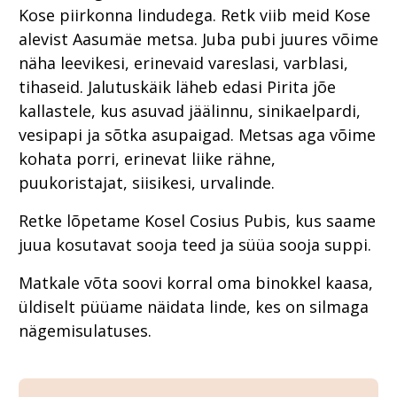
Kose piirkonna lindudega. Retk viib meid Kose
alevist Aasumäe metsa. Juba pubi juures võime
näha leevikesi, erinevaid vareslasi, varblasi,
tihaseid. Jalutuskäik läheb edasi Pirita jõe
kallastele, kus asuvad jäälinnu, sinikaelpardi,
vesipapi ja sõtka asupaigad. Metsas aga võime
kohata porri, erinevat liike rähne,
puukoristajat, siisikesi, urvalinde.
Retke lõpetame Kosel Cosius Pubis, kus saame
juua kosutavat sooja teed ja süüa sooja suppi.
Matkale võta soovi korral oma binokkel kaasa,
üldiselt püüame näidata linde, kes on silmaga
nägemisulatuses.