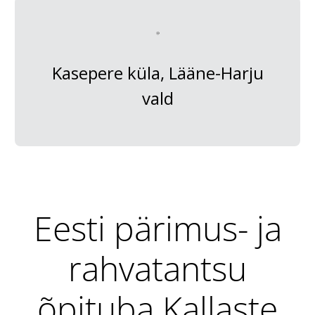
Kasepere küla, Lääne-Harju
vald
Eesti pärimus- ja
rahvatantsu
õpituba Kallaste