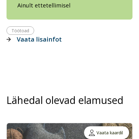
Ainult ettetellimisel
Töötoad
Vaata lisainfot
Lähedal olevad elamused
Vaata kaardil