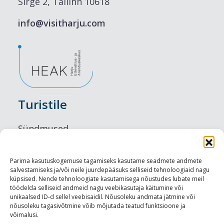
Sirge 2, Tallinn 10618
info@visitharju.com
Turistile
Sündmused
Majutus
Parima kasutuskogemuse tagamiseks kasutame seadmete andmete
salvestamiseks ja/või neile juurdepääsuks selliseid tehnoloogiaid nagu
Maitseelamused
küpsised. Nende tehnoloogiate kasutamisega nõustudes lubate meil
töödelda selliseid andmeid nagu veebikasutaja käitumine või
Vaatamisväärsused
unikaalsed ID-d sellel veebisaidil. Nõusoleku andmata jätmine või
nõusoleku tagasivõtmine võib mõjutada teatud funktsioone ja
võimalusi.
Visit Tallinn