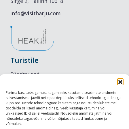
Sirge 2, Tallinn 10618
info@visitharju.com
Turistile
Sündmused
Majutus
Parima kasutuskogemuse tagamiseks kasutame seadmete andmete
salvestamiseks ja/või neile juurdepääsuks selliseid tehnoloogiaid nagu
Maitseelamused
küpsised. Nende tehnoloogiate kasutamisega nõustudes lubate meil
töödelda selliseid andmeid nagu veebikasutaja käitumine või
Vaatamisväärsused
unikaalsed ID-d sellel veebisaidil. Nõusoleku andmata jätmine või
nõusoleku tagasivõtmine võib mõjutada teatud funktsioone ja
võimalusi.
Visit Tallinn