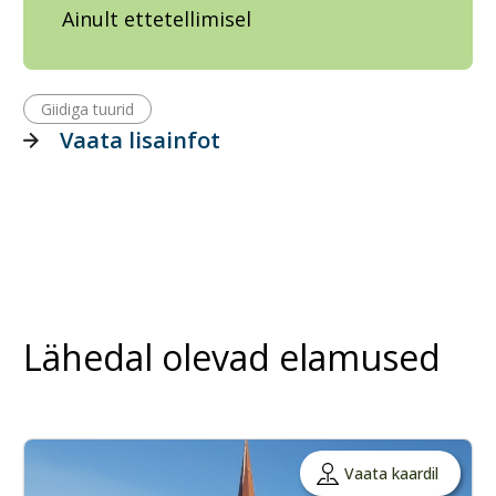
Ainult ettetellimisel
Giidiga tuurid
Vaata lisainfot
Lähedal olevad elamused
Vaata kaardil