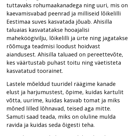
tuttavaks rohumaakanadega ning uuri, mis on
kaevamisvabad peenrad ja milliseid lõikelilli
Eestimaa suves kasvatada jõuab. Ahisilla
taluaias kasvatatakse hooajalisi
maheköögivilju, lõikelilli ja ürte ning jagatakse
rõõmuga teadmisi loodust hoidvast
aiandusest. Ahisilla taluaed on pereettevõte,
kes väärtustab puhast toitu ning väetisteta
kasvatatud toorainet.
Lastele mõeldud tuuridel räägime kanade
elust ja harjumustest, õpime, kuidas kartulit
võtta, uurime, kuidas kasvab tomat ja miks
mõned lilled lõhnavad, teised aga mitte.
Samuti saad teada, miks on oluline mulda
ravida ja kuidas seda õigesti teha.