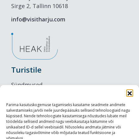
Sirge 2, Tallinn 10618
info@visitharju.com
Turistile
Sündmused
Majutus
Parima kasutuskogemuse tagamiseks kasutame seadmete andmete
salvestamiseks ja/või neile juurdepääsuks selliseid tehnoloogiaid nagu
Maitseelamused
küpsised. Nende tehnoloogiate kasutamisega nõustudes lubate meil
töödelda selliseid andmeid nagu veebikasutaja käitumine või
Vaatamisväärsused
unikaalsed ID-d sellel veebisaidil. Nõusoleku andmata jätmine või
nõusoleku tagasivõtmine võib mõjutada teatud funktsioone ja
võimalusi.