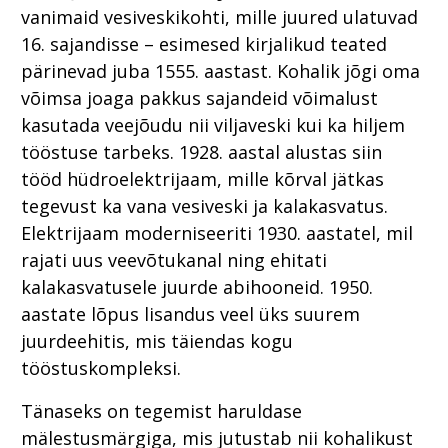
vanimaid vesiveskikohti, mille juured ulatuvad
16. sajandisse – esimesed kirjalikud teated
pärinevad juba 1555. aastast. Kohalik jõgi oma
võimsa joaga pakkus sajandeid võimalust
kasutada veejõudu nii viljaveski kui ka hiljem
tööstuse tarbeks. 1928. aastal alustas siin
tööd hüdroelektrijaam, mille kõrval jätkas
tegevust ka vana vesiveski ja kalakasvatus.
Elektrijaam moderniseeriti 1930. aastatel, mil
rajati uus veevõtukanal ning ehitati
kalakasvatusele juurde abihooneid. 1950.
aastate lõpus lisandus veel üks suurem
juurdeehitis, mis täiendas kogu
tööstuskompleksi.
Tänaseks on tegemist haruldase
mälestusmärgiga, mis jutustab nii kohalikust