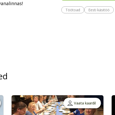
analinnas!
Töötoad
Eesti käsitöö
ed
Vaata kaardil