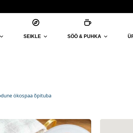
SEIKLE
SÖÖ & PUHKA
Ü
odune ökospaa õpituba