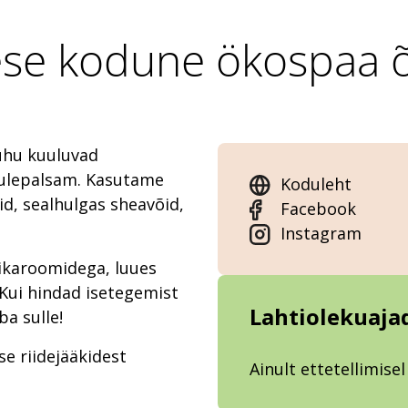
se kodune ökospaa 
uhu kuuluvad
huulepalsam. Kasutame
Koduleht
id, sealhulgas sheavõid,
Facebook
Instagram
ikaroomidega, luues
! Kui hindad isetegemist
Lahtiolekuaja
ba sulle!
e riidejääkidest
Ainult ettetellimisel