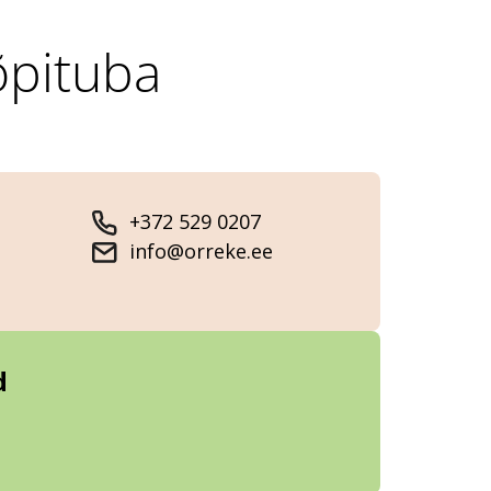
õpituba
+372 529 0207
info@orreke.ee
d