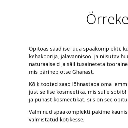
Örreke
Õpitoas saad ise luua spaakomplekti, k
kehakoorija, jalavannisool ja niisutav 
naturaalseid ja säilitusaineteta tooraine
mis pärineb otse Ghanast.
Kõik tooted saad lõhnastada oma lemm
just sellise kosmeetika, mis sulle sobib
ja puhast kosmeetikat, siis on see õpitu
Valminud spaakomplekti pakime kauniss
valmistatud kotikesse.