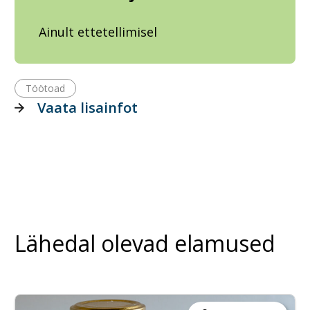
Ainult ettetellimisel
Töötoad
Vaata lisainfot
Lähedal olevad elamused