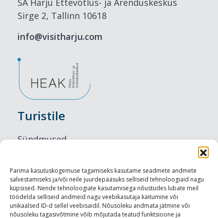
SA Harju Ettevõtlus- ja Arenduskeskus
Sirge 2, Tallinn 10618
info@visitharju.com
Turistile
Sündmused
Majutus
Parima kasutuskogemuse tagamiseks kasutame seadmete andmete
salvestamiseks ja/või neile juurdepääsuks selliseid tehnoloogiaid nagu
Maitseelamused
küpsised. Nende tehnoloogiate kasutamisega nõustudes lubate meil
töödelda selliseid andmeid nagu veebikasutaja käitumine või
Vaatamisväärsused
unikaalsed ID-d sellel veebisaidil. Nõusoleku andmata jätmine või
nõusoleku tagasivõtmine võib mõjutada teatud funktsioone ja