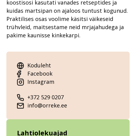
koostisosi kasutati vanades retseptides ja
kuidas martsipan on ajaloos tuntust kogunud.
Praktilises osas voolime käsitsi väikeseid
trühvleid, maitsestame neid mrjajahudega ja
pakime kaunisse kinkekarpi.
Koduleht
Facebook
Instagram
+372 529 0207
info@orreke.ee
Lahtiolekuajad