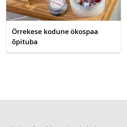
Örrekese kodune ökospaa
õpituba