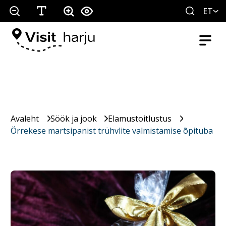
ET
Avaleht
Söök ja jook
Elamustoitlustus
Örrekese martsipanist trühvlite valmistamise õpituba