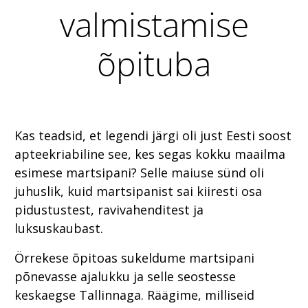
valmistamise
õpituba
Kas teadsid, et legendi järgi oli just Eesti soost
apteekriabiline see, kes segas kokku maailma
esimese martsipani? Selle maiuse sünd oli
juhuslik, kuid martsipanist sai kiiresti osa
pidustustest, ravivahenditest ja
luksuskaubast.
Örrekese õpitoas sukeldume martsipani
põnevasse ajalukku ja selle seostesse
keskaegse Tallinnaga. Räägime, milliseid