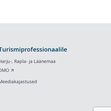
Turismiprofessionaalile
Harju-, Rapla- ja Läänemaa
DMO
Meediakajastused