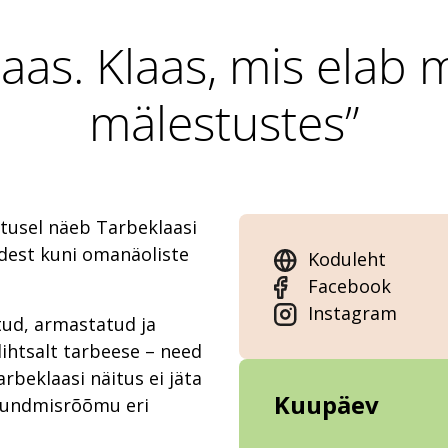
aas. Klaas, mis elab
mälestustes”
itusel näeb Tarbeklaasi
udest kuni omanäoliste
Koduleht
Facebook
Instagram
tud, armastatud ja
lihtsalt tarbeese – need
rbeklaasi näitus ei jäta
Kuupäev
tundmisrõõmu eri