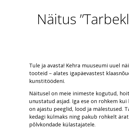
Näitus ”Tarbekl
Tule ja avasta! Kehra muuseumi uuel nä
tooteid – alates igapäevastest klaasnõ
kunstitöödeni.
Näitusel on meie inimeste kogutud, hoi
unustatud asjad. Iga ese on rohkem kui 
on ajastu peeglid, lood ja mälestused. Ta
kedagi külmaks ning pakub rohkelt ära
põlvkondade külastajatele.