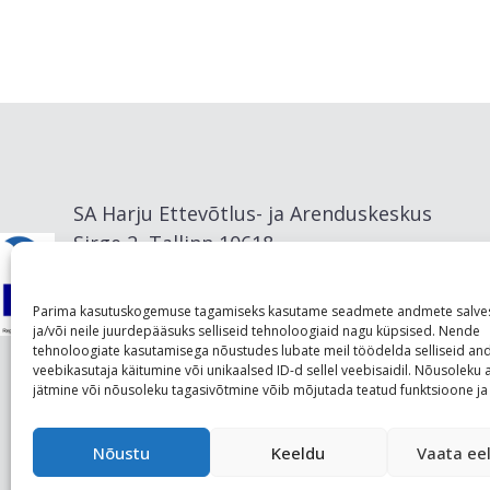
SA Harju Ettevõtlus- ja Arenduskeskus
Sirge 2, Tallinn 10618
info@visitharju.com
Parima kasutuskogemuse tagamiseks kasutame seadmete andmete salve
ja/või neile juurdepääsuks selliseid tehnoloogiaid nagu küpsised. Nende
tehnoloogiate kasutamisega nõustudes lubate meil töödelda selliseid a
veebikasutaja käitumine või unikaalsed ID-d sellel veebisaidil. Nõusolek
jätmine või nõusoleku tagasivõtmine võib mõjutada teatud funktsioone ja 
Nõustu
Keeldu
Vaata eel