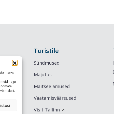
Turistile
Sündmused
stamiseks
Majutus
ndmeid nagu
Maitseelamused
u andmata
võimalusi.
Vaatamisväärsused
istusi
Visit Tallinn