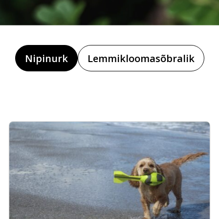
Nipinurk
Lemmikloomasõbralik