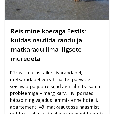
Reisimine koeraga Eestis:
kuidas nautida randu ja
matkaradu ilma liigsete
muredeta
Pärast jalutuskäike liivarandadel,
metsaradadel või vihmastel päevadel
seisavad paljud reisijad aga silmitsi sama
probleemiga – märg karv, liiv, porised
käpad ning vajadus lemmik enne hotelli,
apartementi või matkaautosse naasmist
puhtaks teha. Just selle probleemi tuleb ja