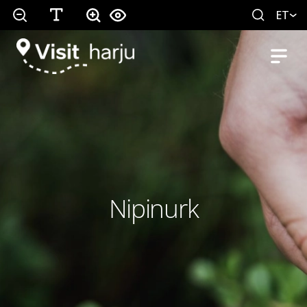
ET
Nipinurk