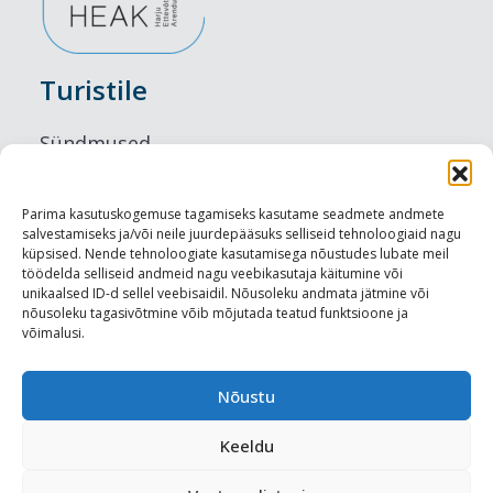
Turistile
Sündmused
Majutus
Parima kasutuskogemuse tagamiseks kasutame seadmete andmete
salvestamiseks ja/või neile juurdepääsuks selliseid tehnoloogiaid nagu
Maitseelamused
küpsised. Nende tehnoloogiate kasutamisega nõustudes lubate meil
töödelda selliseid andmeid nagu veebikasutaja käitumine või
Vaatamisväärsused
unikaalsed ID-d sellel veebisaidil. Nõusoleku andmata jätmine või
nõusoleku tagasivõtmine võib mõjutada teatud funktsioone ja
võimalusi.
Visit Tallinn
Turismiprofessionaalile
Nõustu
Keeldu
Harju-, Rapla- ja Läänemaa DMO