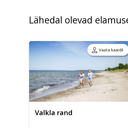
Lähedal olevad elamus
Vaata kaardil
Valkla rand