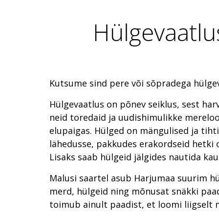
Hülgevaatlus
Kutsume sind pere või sõpradega hülgev
Hülgevaatlus on põnev seiklus, sest ha
neid toredaid ja uudishimulikke merelo
elupaigas. Hülged on mängulised ja tihti
lähedusse, pakkudes erakordseid hetki o
Lisaks saab hülgeid jälgides nautida ka
Malusi saartel asub Harjumaa suurim hül
merd, hülgeid ning mõnusat snäkki paadi
toimub ainult paadist, et loomi liigselt 