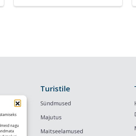
Turistile
Sündmused
stamiseks
Majutus
ndmeid nagu
Maitseelamused
u andmata