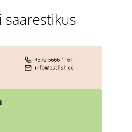
i saarestikus
+372 5666 1161
info@estfish.ee
d