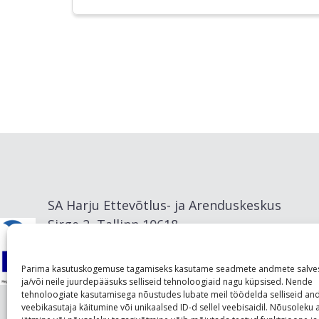
SA Harju Ettevõtlus- ja Arenduskeskus
Sirge 2, Tallinn 10618
info@visitharju.com
Parima kasutuskogemuse tagamiseks kasutame seadmete andmete salve
ja/või neile juurdepääsuks selliseid tehnoloogiaid nagu küpsised. Nende
tehnoloogiate kasutamisega nõustudes lubate meil töödelda selliseid a
veebikasutaja käitumine või unikaalsed ID-d sellel veebisaidil. Nõusolek