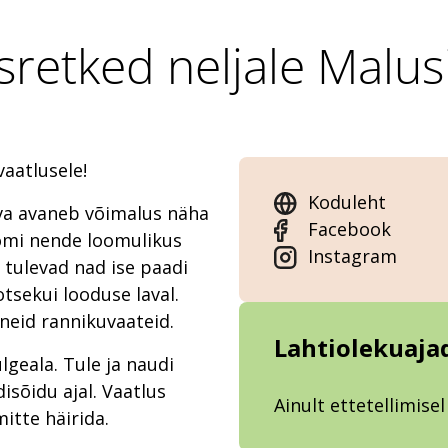
retked neljale Malus
aatlusele!
Koduleht
rva avaneb võimalus näha
Facebook
omi nende loomulikus
Instagram
 tulevad nad ise paadi
tsekui looduse laval.
uneid rannikuvaateid.
Lahtiolekuaja
geala. Tule ja naudi
sõidu ajal. Vaatlus
Ainult ettetellimisel
mitte häirida.