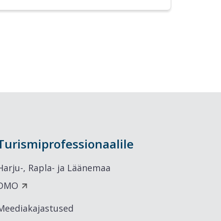
Turismiprofessionaalile
Harju-, Rapla- ja Läänemaa
DMO
Meediakajastused