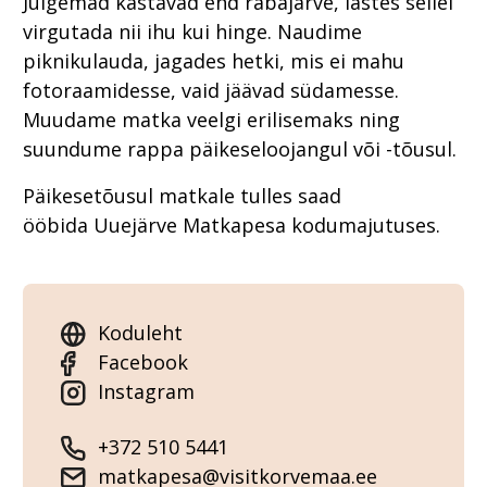
Julgemad kastavad end rabajärve, lastes sellel
virgutada nii ihu kui hinge. Naudime
piknikulauda, jagades hetki, mis ei mahu
fotoraamidesse, vaid jäävad südamesse.
Muudame matka veelgi erilisemaks ning
suundume rappa päikeseloojangul või -tõusul.
Päikesetõusul matkale tulles saad
ööbida Uuejärve Matkapesa kodumajutuses.
Koduleht
Facebook
Instagram
+372 510 5441
matkapesa@visitkorvemaa.ee