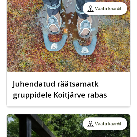
Vaata kaardil
Juhendatud räätsamatk
gruppidele Koitjärve rabas
Vaata kaardil