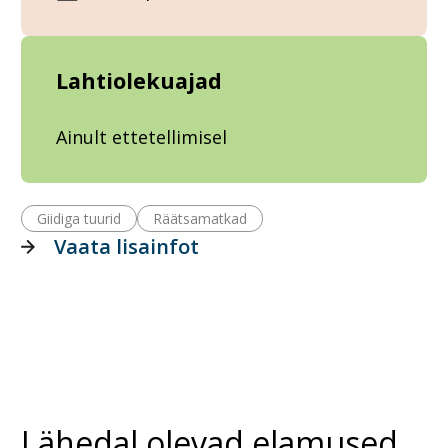
Lahtiolekuajad
Ainult ettetellimisel
Giidiga tuurid
Räätsamatkad
Vaata lisainfot
Lähedal olevad elamused